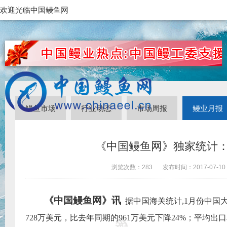
欢迎光临中国鳗鱼网
鳗鱼市场
行业动态
市场周报
鳗业月报
《中国鳗鱼网》独家统计：
浏览次数：
283
发布时间：
2017-07-10
《中国鳗鱼网》讯
据中国海关统计
,
1
月份中国
728
万美元，比去年同期的
961
万美元下降
24%
；平均出口