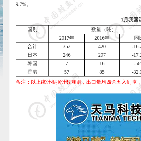
9.7%
。
1
月我国
国别
数量（吨）
2017
年
2016
年
同
合计
352
420
-16
日本
246
297
-17
韩国
7
16
-5
香港
57
85
-32
备注：以上统计根据计数规则，出口量均四舍五入到吨