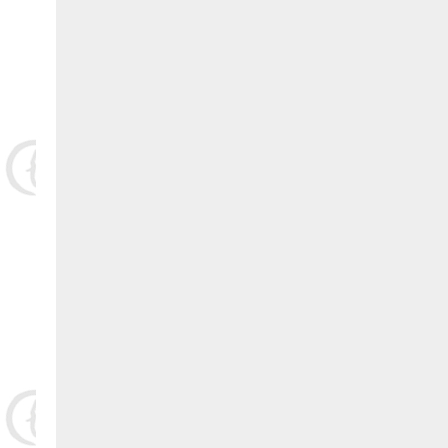
10.长乐银顺鳗场（陈银宝） 捐赠5000元:
11.长乐 王则文 捐赠5000元:
12.长乐 郑城官 捐赠5000元:
13.长乐 林氓弟 捐赠5000 元:
14.长乐峰团养殖有限公司（蔡义仁）捐赠5000元:
15.长乐冠峰养殖场（陈孔信）捐赠5000元:
16.长乐 卓秋响 捐赠5000元:
17.福建省泰源养殖有限公司(陈国金)捐赠5000元:
三、福清市鳗业协会:
1.福清市养鳗农业合作社 捐赠400000元: