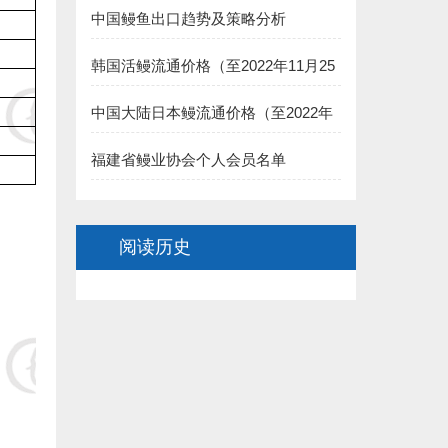
中国鳗鱼出口趋势及策略分析
二、长乐市鳗业协会:
1.长乐聚泉食品有限公司(王家思)捐赠100000元:
韩国活鳗流通价格（至2022年11月25
日）
2.长乐太平洋食品有限公司（黄依龙） 捐赠50000元:
中国大陆日本鳗流通价格（至2022年
11月25日）
3.长乐 董椿 捐赠20000元:
福建省鳗业协会个人会员名单
4.长乐源宏鳗业贸易有限公司(李诗佑)捐赠2万元:
阅读历史
.福建省星建水产养殖有限公司(陈寿惠)捐赠15000元:
.福建创源水产养殖有限公司（陈洁如）捐赠1.5万元:
7.连江县贵安龙山鳗鱼养殖公司(阙院生)捐赠1.5万元:
8.连江潘渡乡创新水产养殖场（阙院生）捐赠1万元:
9.德化县雷峰旺达养鳗场（阙院生）捐赠1万元: