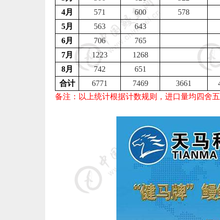
4
月
571
600
578
5
月
563
643
6
月
706
765
7
月
1223
1268
8
月
742
651
合计
6771
7469
3661
备注：以上统计根据计数规则，进口量均四舍五