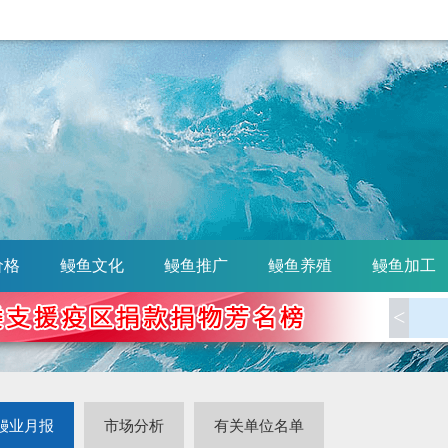
价格
鳗鱼文化
鳗鱼推广
鳗鱼养殖
鳗鱼加工
<
鳗业月报
市场分析
有关单位名单