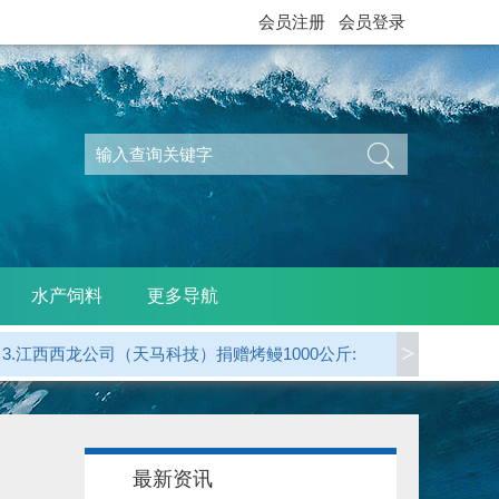
会员注册
会员登录
水产饲料
更多导航
>
3.江西西龙公司（天马科技）捐赠烤鳗1000公斤:
4.龙岩 郭贤平副会长 捐赠50000元:
5.三明 华盛集团（姚弓善副会长） 捐赠50000元:
最新资讯