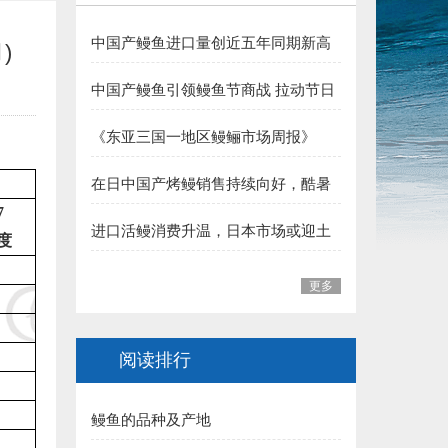
6.长乐 王平雄副会长 捐赠10000元:
中国产鳗鱼进口量创近五年同期新高
)
福建省鳗业协会:
夏季消费支撑行业向好
中国产鳗鱼引领鳗鱼节商战 拉动节日
一、福州市 1.李本华 捐赠50000元:
整体销售
《东亚三国一地区鳗鲡市场周报》
2.福州 阙院生 捐赠50000元:
（至2026年7月31日）
在日中国产烤鳗销售持续向好，酷暑
3.福州鳗匠餐饮管理有限公司(阮盛泉)捐赠50000元:
加持下消费热度有望延续
7
进口活鳗消费升温，日本市场或迎土
4.福建高农饲料有限公司（葛军）捐赠50000元:
度
用丑日需求高峰
5.福州开发区高龙饲料公司 捐赠30000元:
更多
6.连江富鑫养鳗场(林宝富) 捐赠5000元:
阅读排行
7.福州德远水产有限公司（简新昌）捐赠5000元:
鳗鱼的品种及产地
8.福建渔家傲养殖科技有限公司 捐赠5000元: