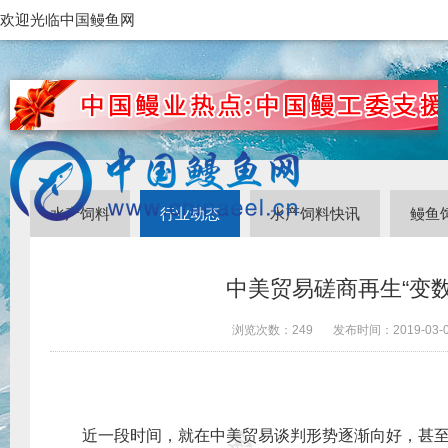
欢迎光临中国鳗鱼网
水产饲料
行业动态
水产饲料快讯
鳗鱼
中美贸易磋商再生“变数
浏览次数：
249
发布时间：
2019-03-
近一段时间，就在中美贸易谈判形势逐渐向好，甚