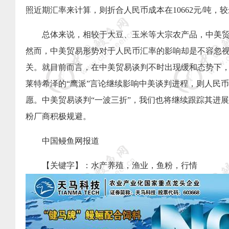
照近期汇率来计算，则折合人民币成本在
10662
元
/
吨，较
总体来说，相较于大豆、玉米等大宗农产品，中美
然而，中美贸易形势对于人民币汇率的影响却是不容忽
关。就目前而言，在中美贸易谈判不时出现缓和态势下
莱特希泽的“鹰派”言论继续影响中美谈判进程，则人民
愿。中美贸易谈判“一波三折”，我们也将继续跟踪其进
粉厂商积极规避。
中国
鳗鱼网
报道
【关键字】：
水产养殖
，
渔业
，鱼粉，行情