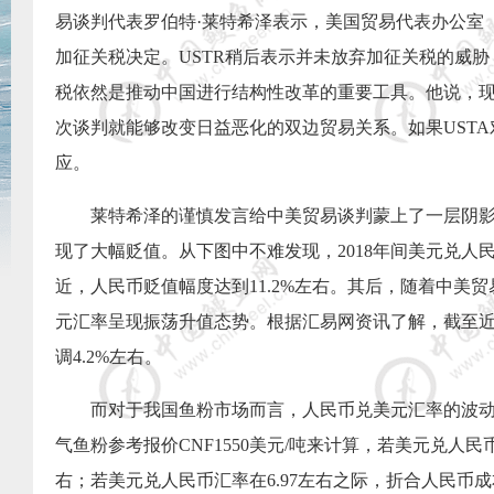
易谈判代表罗伯特·莱特希泽表示，美国贸易代表办公室
加征关税决定。
USTR
稍后表示并未放弃加征关税的威胁
税依然是推动中国进行结构性改革的重要工具。他说，
次谈判就能够改变日益恶化的双边贸易关系。如果
USTA
应。
莱特希泽的谨慎发言给中美贸易谈判蒙上了一层阴
现了大幅贬值。从下图中不难发现，
2018
年间美元兑人
近，人民币贬值幅度达到
11.2%
左右。其后，随着中美贸
元汇率呈现振荡升值态势。根据汇易网资讯了解，截至
调
4.2%
左右。
而对于我国鱼粉市场而言，人民币兑美元汇率的波
气鱼粉参考报价
CNF1550
美元
/
吨来计算，若美元兑人民
右；若美元兑人民币汇率在
6.97
左右之际，折合人民币成