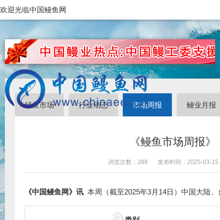
欢迎光临中国鳗鱼网
鳗鱼市场
行业动态
市场周报
鳗业月报
《鳗鱼市场周报》（
浏览次数：
288
发布时间：
2025-03-15
《中国鳗鱼网》讯
本周（截至
2025
年
3
月
14
日）中国大陆、
类别