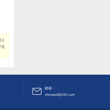
9.德化县雷峰旺达养鳗场（阙院生）捐赠1万元:
10.长乐银顺鳗场（陈银宝） 捐赠5000元:
11.长乐 王则文 捐赠5000元:
权人
12.长乐 郑城官 捐赠5000元:
并注
13.长乐 林氓弟 捐赠5000 元:
14.长乐峰团养殖有限公司（蔡义仁）捐赠5000元:
15.长乐冠峰养殖场（陈孔信）捐赠5000元:
邮箱：
16.长乐 卓秋响 捐赠5000元:
chinaeel@163.com
17.福建省泰源养殖有限公司(陈国金)捐赠5000元: