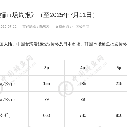
市场周报》（至2025年7月11日）
2025-07-12
责任编辑：
陈智凌
文章来源：
中国鳗鱼网
日）中国大陆、中国台湾活鳗出池价格及日本市场、韩国市场鳗鱼批发价
3p
4p
5p
元
/
公斤）
155
185
215
元
/
公斤）
79
89
—
/
公斤）
660
780
850