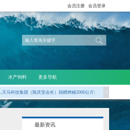
会员注册
会员登录
水产饲料
更多导航
1.天马科技集团（陈庆堂会长）捐赠烤鳗2000公斤:
>
2.广东省鳗业协会 捐赠烤鳗5000公斤:
3.江西西龙公司（天马科技）捐赠烤鳗1000公斤:
4.龙岩 郭贤平副会长 捐赠50000元:
最新资讯