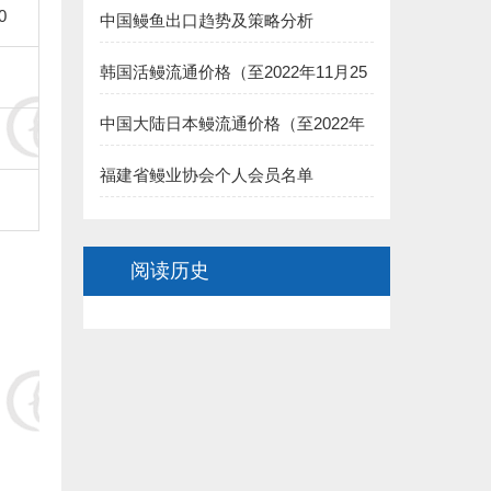
0
中国鳗鱼出口趋势及策略分析
8.福建渔家傲养殖科技有限公司 捐赠5000元:
韩国活鳗流通价格（至2022年11月25
二、长乐市鳗业协会:
日）
中国大陆日本鳗流通价格（至2022年
1.长乐聚泉食品有限公司(王家思)捐赠100000元:
11月25日）
福建省鳗业协会个人会员名单
2.长乐太平洋食品有限公司（黄依龙） 捐赠50000元:
3.长乐 董椿 捐赠20000元:
阅读历史
4.长乐源宏鳗业贸易有限公司(李诗佑)捐赠2万元:
.福建省星建水产养殖有限公司(陈寿惠)捐赠15000元:
.福建创源水产养殖有限公司（陈洁如）捐赠1.5万元:
7.连江县贵安龙山鳗鱼养殖公司(阙院生)捐赠1.5万元:
8.连江潘渡乡创新水产养殖场（阙院生）捐赠1万元: