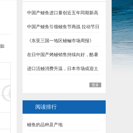
5.三明 华盛集团（姚弓善副会长） 捐赠50000元:
中国产鳗鱼进口量创近五年同期新高
6.长乐 王平雄副会长 捐赠10000元:
夏季消费支撑行业向好
中国产鳗鱼引领鳗鱼节商战 拉动节日
福建省鳗业协会:
整体销售
《东亚三国一地区鳗鲡市场周报》
格如
一、福州市 1.李本华 捐赠50000元:
（至2026年7月31日）
在日中国产烤鳗销售持续向好，酷暑
2.福州 阙院生 捐赠50000元:
加持下消费热度有望延续
进口活鳗消费升温，日本市场或迎土
3.福州鳗匠餐饮管理有限公司(阮盛泉)捐赠50000元:
用丑日需求高峰
更多
4.福建高农饲料有限公司（葛军）捐赠50000元:
5.福州开发区高龙饲料公司 捐赠30000元:
阅读排行
6.连江富鑫养鳗场(林宝富) 捐赠5000元:
鳗鱼的品种及产地
7.福州德远水产有限公司（简新昌）捐赠5000元: