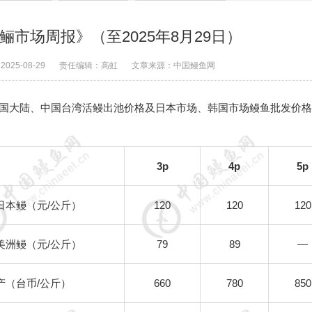
市场周报》（至2025年8月29日）
：
2025-08-29
责任编辑：
高虹
文章来源：
中国鳗鱼网
国大陆、中国台湾活鳗出池价格及日本市场、韩国市场鳗鱼批发价格
3p
4p
5p
日本鳗（元
/
公斤）
1
2
0
1
2
0
1
2
0
美洲鳗（元
/
公斤）
79
89
—
产（台币
/
公斤）
66
0
78
0
85
0