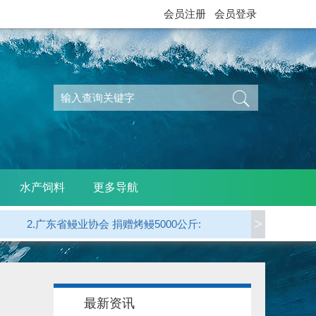
会员注册
会员登录
水产饲料
更多导航
>
2.广东省鳗业协会 捐赠烤鳗5000公斤:
3.江西西龙公司（天马科技）捐赠烤鳗1000公斤:
4.龙岩 郭贤平副会长 捐赠50000元:
最新资讯