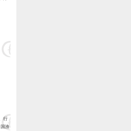
9.德化县雷峰旺达养鳗场（阙院生）捐赠1万元:
10.长乐银顺鳗场（陈银宝） 捐赠5000元:
11.长乐 王则文 捐赠5000元:
12.长乐 郑城官 捐赠5000元:
13.长乐 林氓弟 捐赠5000 元:
14.长乐峰团养殖有限公司（蔡义仁）捐赠5000元:
15.长乐冠峰养殖场（陈孔信）捐赠5000元:
16.长乐 卓秋响 捐赠5000元:
17.福建省泰源养殖有限公司(陈国金)捐赠5000元:
、行
中国渔
三、福清市鳗业协会: