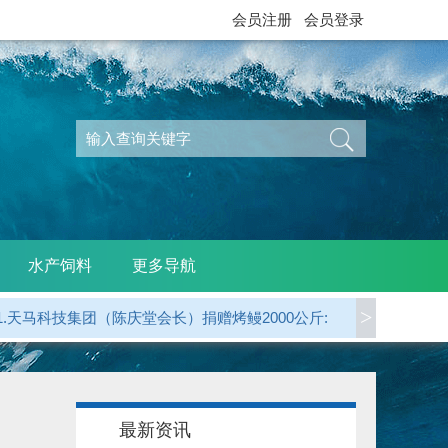
会员注册
会员登录
水产饲料
更多导航
>
2.广东省鳗业协会 捐赠烤鳗5000公斤:
3.江西西龙公司（天马科技）捐赠烤鳗1000公斤:
4.龙岩 郭贤平副会长 捐赠50000元:
最新资讯