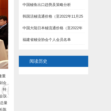
中国鳗鱼出口趋势及策略分析
8.福建渔家傲养殖科技有限公司 捐赠5000元:
韩国活鳗流通价格（至2022年11月25
二、长乐市鳗业协会:
日）
1.长乐聚泉食品有限公司(王家思)捐赠100000元:
中国大陆日本鳗流通价格（至2022年
11月25日）
2.长乐太平洋食品有限公司（黄依龙） 捐赠50000元:
福建省鳗业协会个人会员名单
3.长乐 董椿 捐赠20000元:
阅读历史
4.长乐源宏鳗业贸易有限公司(李诗佑)捐赠2万元:
.福建省星建水产养殖有限公司(陈寿惠)捐赠15000元:
隆重
副会
.福建创源水产养殖有限公司（陈洁如）捐赠1.5万元:
、特
会议
7.连江县贵安龙山鳗鱼养殖公司(阙院生)捐赠1.5万元:
苗总量
8.连江潘渡乡创新水产养殖场（阙院生）捐赠1万元:
长陈