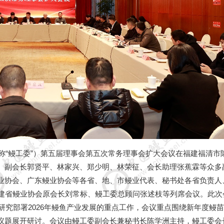
5
称
“
鳗工委
”
）第五届理事会第五次常务理事会扩大会议在福建福清市
、副会长郭贤平、林家兴、郑少明、林荣征、会长助理张蕉霖等众多
6
业协会、广东鳗业协会等各省、地、市鳗业代表、秘书处各省负责人
建省鳗业协会原会长刘常标、鳗工委总顾问张述枝等列席会议。此次
研究部署2026年鳗鱼产业发展的重点工作，会议重点围绕新年度鳗
议题展开研讨。会议由鳗工委副会长兼秘书长陈学洲主持，鳗工委会