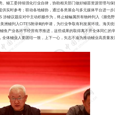
势。鳗工委持续强化行业自律，协助相关部门做好鳗苗资源管理与保
提供实时参考；联动各地鳗协，通过各类展会与多元媒体平台进一步
ES
涉鳗议题应对中主动积极作为，终止鳗鲡属所有物种列入《濒危野
回美洲鳗列入
CITES
附录
Ⅲ
的申请，为行业争取有利发展环境。海关统
鳗鱼产业各环节经营有序推进，这些成果的取得离不开全体同仁的
，全体鳗业人要团结一致，上下一心，矢志不渝为推动鳗业高质量发