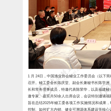
1 月
24
日，中国渔业协会鳗业工作委员会（以下简
召开。鳗工委会长陈庆堂、副会长兼秘书长陈学洲
长和常务理事成员，特邀代表陈荣华，以及福建鳗
邀专家、嘉宾共
50
余人出席会议，会议特别邀请福
旨在总结
2025
年鳗工委各项工作实施情况和成果，
控制、如何扩大内销、健全可溯源体系建设等核心