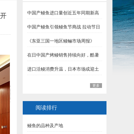
5.三明 华盛集团（姚弓善副会长） 捐赠50000元:
中国产鳗鱼进口量创近五年同期新高
开
6.长乐 王平雄副会长 捐赠10000元:
夏季消费支撑行业向好
中国产鳗鱼引领鳗鱼节商战 拉动节日
福建省鳗业协会:
整体销售
《东亚三国一地区鳗鲡市场周报》
一、福州市 1.李本华 捐赠50000元:
（至2026年7月31日）
在日中国产烤鳗销售持续向好，酷暑
2.福州 阙院生 捐赠50000元:
加持下消费热度有望延续
进口活鳗消费升温，日本市场或迎土
3.福州鳗匠餐饮管理有限公司(阮盛泉)捐赠50000元:
用丑日需求高峰
4.福建高农饲料有限公司（葛军）捐赠50000元:
更多
5.福州开发区高龙饲料公司 捐赠30000元:
阅读排行
6.连江富鑫养鳗场(林宝富) 捐赠5000元:
鳗鱼的品种及产地
7.福州德远水产有限公司（简新昌）捐赠5000元: