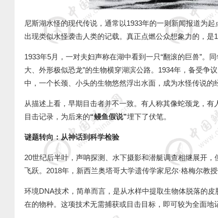
尼斯湖水怪的现代传说，通常以
1933
年的一则新闻报道为起
出现类似水怪袭击人类的记载。真正点燃公众想象力的，是
1
1933年
5
月，一对夫妇声称在湖中看到一只
“
翻滚的巨兽
”
。同
大、外形极似恐龙
”
的生物横穿湖滨公路。
1934
年，备受争议
中，一个长颈、小头的生物悠然浮出水面，成为水怪传说的
从描述上看，早期目击者并不一致。有人称其像蛇颈龙，有
目击记录，为后来的
“
鳗鱼假说
”
埋下了伏笔。
谜题转向：从神话到科学检验
20世纪后半叶，声呐探测、水下摄影和潜艇调查相继展开，
飞跃。
2018
年，新西兰奥塔哥大学遗传学家尼尔
·
格梅尔教授
环境
DNA
技术，简单而言，是从水样中提取生物体脱落的皮
在的物种。这项技术无需捕获或目击目标，即可较为全面地