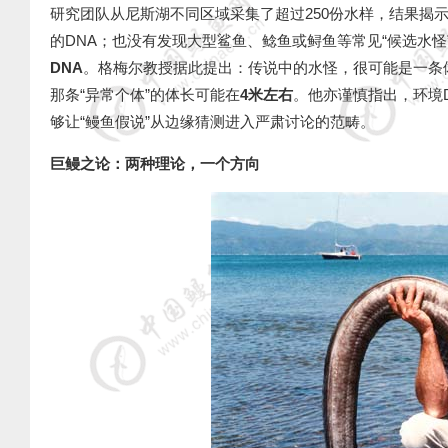
研究团队从尼斯湖不同区域采集了超过
250
份水样，结果揭
的
DNA
；也没有发现大型鲨鱼、鲶鱼或鲟鱼等常见
“
候选水怪
DNA
。格梅尔教授据此提出：传说中的水怪，很可能是一条
那条
“
异常个体
”
的体长可能在
4
米左右
。他亦谨慎指出，环境
够让
“
鳗鱼假说
”
从边缘猜测进入严肃讨论的范畴。
巨鳗之论：两种理论，一个方向