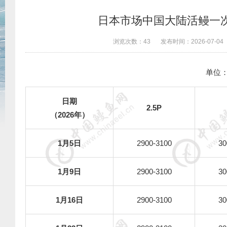
日本市场中国大陆活鳗一次
浏览次数：
43
发布时间：
2026-07-04
单位：
日期
2.5P
（
2026
年）
1
月
5
日
2900-3100
30
1
月
9
日
2900-3100
30
1
月
16
日
2900-3100
30