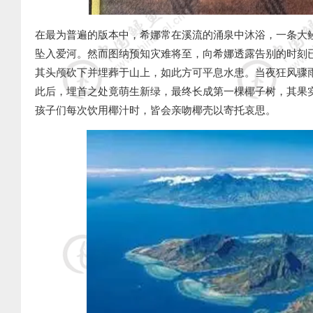
在最为普遍的版本中，希娜常在溪流的涌泉中沐浴，一条大
坠入爱河。然而图纳预知灾难将至，向希娜透露告别的时刻
其头颅砍下并埋葬于山上，如此方可平息水患。当夜狂风骤
此后，埋首之处竟萌生新绿，最终长成第一棵椰子树，其果
孩子们每次饮用椰汁时，皆会亲吻椰壳以寄托哀思。