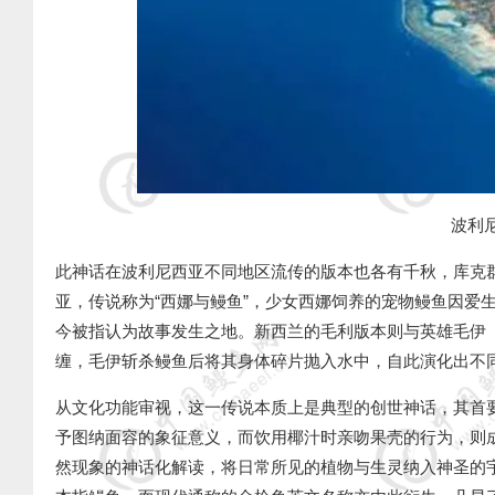
波利
此神话在波利尼西亚不同地区流传的版本也各有千秋，库克
亚，传说称为
“
西娜与鳗鱼
”
，少女西娜饲养的宠物鳗鱼因爱
今被指认为故事发生之地。新西兰的毛利版本则与英雄毛伊
缠，毛伊斩杀鳗鱼后将其身体碎片抛入水中，自此演化出不
从文化功能审视，这一传说本质上是典型的创世神话，其首
予图纳面容的象征意义，而饮用椰汁时亲吻果壳的行为，则
然现象的神话化解读，将日常所见的植物与生灵纳入神圣的