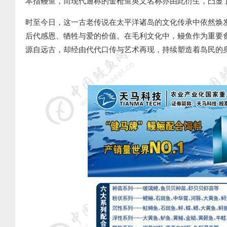
本指鳗鱼，而现代通称的金枪鱼英文名称亦由此衍生，凸显
时至今日，这一古老传说在太平洋诸岛的文化传承中依然焕
后代感恩、牺牲与爱的价值。在毛利文化中，鳗鱼作为重要
源自远古，却经由代代口传与艺术再现，持续塑造着岛民的