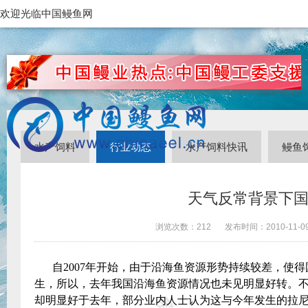
欢迎光临中国鳗鱼网
水产饲料
行业动态
水产饲料快讯
鳗鱼
天气反常背景下
浏览次数：
212
发布时间：
2010-11-0
自
2007
年开始，由于沿海鱼资源形势持续较差，使得
生，所以，去年我国沿海鱼资源情况也未见明显好转。
却明显好于去年，部分业内人士认为这与今年发生的拉