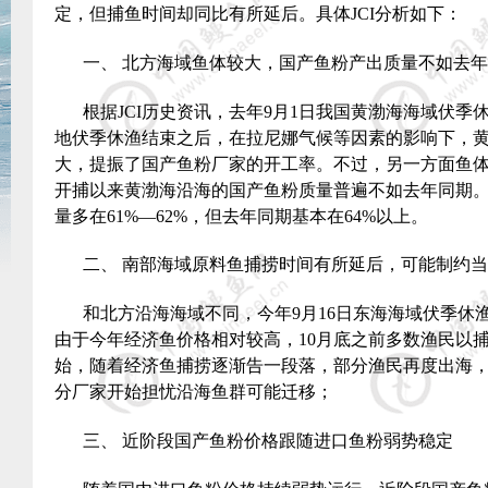
定，但捕鱼时间却同比有所延后。具体
JCI
分析如下：
一、 北方海域鱼体较大，国产鱼粉产出质量不如去年
根据
JCI
历史资讯，去年
9
月
1
日我国黄渤海海域伏季
地伏季休渔结束之后，在拉尼娜气候等因素的影响下，
大，提振了国产鱼粉厂家的开工率。不过，另一方面鱼
开捕以来黄渤海沿海的国产鱼粉质量普遍不如去年同期
量多在
61%
—
62%
，但去年同期基本在
64%
以上。
二、 南部海域原料鱼捕捞时间有所延后，可能制约
和北方沿海海域不同，今年
9
月
16
日东海海域伏季休
由于今年经济鱼价格相对较高，
10
月底之前多数渔民以
始，随着经济鱼捕捞逐渐告一段落，部分渔民再度出海
分厂家开始担忧沿海鱼群可能迁移；
三、 近阶段国产鱼粉价格跟随进口鱼粉弱势稳定