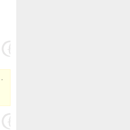
9.德化县雷峰旺达养鳗场（阙院生）捐赠1万元:
10.长乐银顺鳗场（陈银宝） 捐赠5000元:
11.长乐 王则文 捐赠5000元:
12.长乐 郑城官 捐赠5000元:
13.长乐 林氓弟 捐赠5000 元:
14.长乐峰团养殖有限公司（蔡义仁）捐赠5000元:
，
15.长乐冠峰养殖场（陈孔信）捐赠5000元:
16.长乐 卓秋响 捐赠5000元:
17.福建省泰源养殖有限公司(陈国金)捐赠5000元:
三、福清市鳗业协会: