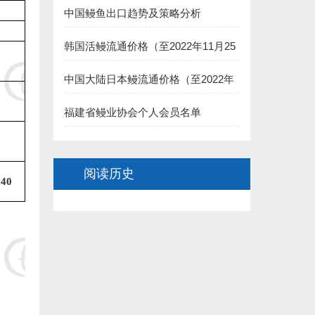
中国鳗鱼出口趋势及策略分析
8.福建渔家傲养殖科技有限公司 捐赠5000元:
韩国活鳗流通价格（至2022年11月25
二、长乐市鳗业协会:
日）
1.长乐聚泉食品有限公司(王家思)捐赠100000元:
中国大陆日本鳗流通价格（至2022年
11月25日）
2.长乐太平洋食品有限公司（黄依龙） 捐赠50000元:
福建省鳗业协会个人会员名单
3.长乐 董椿 捐赠20000元:
阅读历史
4.长乐源宏鳗业贸易有限公司(李诗佑)捐赠2万元:
940
.福建省星建水产养殖有限公司(陈寿惠)捐赠15000元:
.福建创源水产养殖有限公司（陈洁如）捐赠1.5万元:
7.连江县贵安龙山鳗鱼养殖公司(阙院生)捐赠1.5万元:
8.连江潘渡乡创新水产养殖场（阙院生）捐赠1万元: