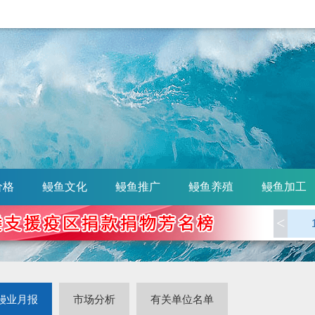
价格
鳗鱼文化
鳗鱼推广
鳗鱼养殖
鳗鱼加工
<
鳗业月报
市场分析
有关单位名单