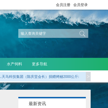
会员注册
会员登录
水产饲料
更多导航
>
2.广东省鳗业协会 捐赠烤鳗5000公斤:
3.江西西龙公司（天马科技）捐赠烤鳗1000公斤:
4.龙岩 郭贤平副会长 捐赠50000元:
最新资讯