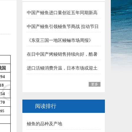
5.三明 华盛集团（姚弓善副会长） 捐赠50000元:
中国产鳗鱼进口量创近五年同期新高
）
6.长乐 王平雄副会长 捐赠10000元:
夏季消费支撑行业向好
中国产鳗鱼引领鳗鱼节商战 拉动节日
福建省鳗业协会:
整体销售
《东亚三国一地区鳗鲡市场周报》
一、福州市 1.李本华 捐赠50000元:
（至2026年7月31日）
在日中国产烤鳗销售持续向好，酷暑
2.福州 阙院生 捐赠50000元:
加持下消费热度有望延续
进口活鳗消费升温，日本市场或迎土
俄国
3.福州鳗匠餐饮管理有限公司(阮盛泉)捐赠50000元:
用丑日需求高峰
194
4.福建高农饲料有限公司（葛军）捐赠50000元:
更多
18
254
5.福州开发区高龙饲料公司 捐赠30000元:
270
阅读排行
6.连江富鑫养鳗场(林宝富) 捐赠5000元:
205
鳗鱼的品种及产地
7.福州德远水产有限公司（简新昌）捐赠5000元: