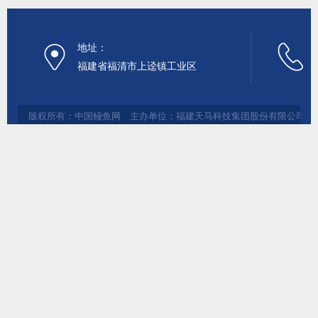
地址：
福建省福清市上迳镇工业区
版权所有：中国鳗鱼网 主办单位：福建天马科技集团股份有限公司 