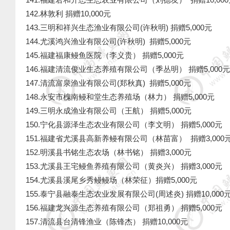
142.林敦利 捐赠10,000元
143.三明和祥兴生态渔业有限公司(许秋明) 捐赠5,000
144.尤溪鸿兴渔业有限公司(许秋明) 捐赠5,000元
145.福建福康鳗鱼医院（李义贵） 捐赠5,000元
146.福建清流俊业生态养殖有限公司（季丛明） 捐赠5,00
147.清流富泉渔业有限公司(郑秋真) 捐赠5,000元
148.永安市槐南鳗和堂生态养殖场（林力） 捐赠5,000元
149.三明永成渔业有限公司（王航） 捐赠5,000元
150.宁化县源泽生态农业有限公司（李文明） 捐赠5,000
151.福建省尤溪县高新养鳗有限公司（林苗富） 捐赠3,0
152.明溪县书铭生态农场（林书铭） 捐赠3,000元
153.尤溪县王宅鳗鱼养殖有限公司（黄炎兴） 捐赠3,000元
154.尤溪县溪尾乡秀鳗鳗场（林荣征）捐赠5,000元
155.泰宁县融泰生态农业发展有限公司(周述炎)
捐赠10,000
156.福建龙兴源生态养殖有限公司（郑祖勇） 捐赠5,000元
157.清流县台清锋渔业（陈锋杰）
捐赠10,000元