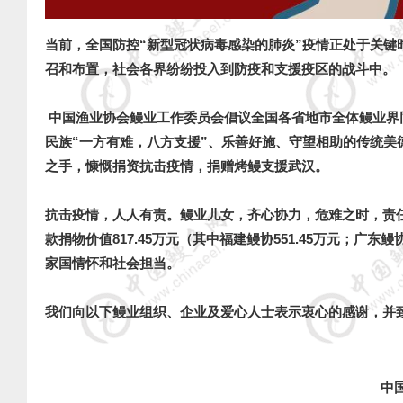
当前，全国防控“新型冠状病毒感染的肺炎”疫情正处于关
召和布置，社会各界纷纷投入到防疫和支援疫区的战斗中。
中国渔业协会鳗业工作委员会倡议全国各省地市全体鳗业界
民族“一方有难，八方支援”、乐善好施、守望相助的传统
之手，慷慨捐资抗击疫情，捐赠烤鳗支援武汉。
抗击疫情，人人有责。鳗业儿女，齐心协力，危难之时，责任
款捐物价值817.45万元（其中福建鳗协551.45万元；广
家国情怀和社会担当。
我们向以下鳗业组织、企业及爱心人士表示衷心的感谢，并
中