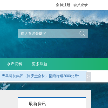
会员注册
会员登录
水产饲料
更多导航
>
2.广东省鳗业协会 捐赠烤鳗5000公斤:
3.江西西龙公司（天马科技）捐赠烤鳗1000公斤:
4.龙岩 郭贤平副会长 捐赠50000元:
最新资讯