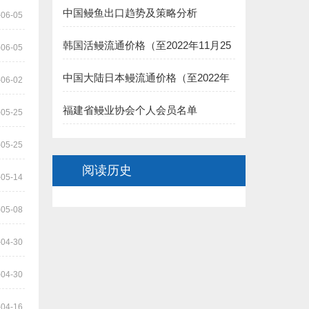
中国鳗鱼出口趋势及策略分析
8.福建渔家傲养殖科技有限公司 捐赠5000元:
-06-05
韩国活鳗流通价格（至2022年11月25
二、长乐市鳗业协会:
-06-05
日）
1.长乐聚泉食品有限公司(王家思)捐赠100000元:
中国大陆日本鳗流通价格（至2022年
-06-02
11月25日）
2.长乐太平洋食品有限公司（黄依龙） 捐赠50000元:
福建省鳗业协会个人会员名单
-05-25
3.长乐 董椿 捐赠20000元:
-05-25
阅读历史
4.长乐源宏鳗业贸易有限公司(李诗佑)捐赠2万元:
-05-14
.福建省星建水产养殖有限公司(陈寿惠)捐赠15000元:
-05-08
.福建创源水产养殖有限公司（陈洁如）捐赠1.5万元:
-04-30
7.连江县贵安龙山鳗鱼养殖公司(阙院生)捐赠1.5万元:
-04-30
8.连江潘渡乡创新水产养殖场（阙院生）捐赠1万元:
-04-16