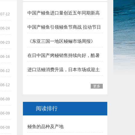
5.三明 华盛集团（姚弓善副会长） 捐赠50000元:
中国产鳗鱼进口量创近五年同期新高
-07-12
6.长乐 王平雄副会长 捐赠10000元:
夏季消费支撑行业向好
中国产鳗鱼引领鳗鱼节商战 拉动节日
-06-24
福建省鳗业协会:
整体销售
《东亚三国一地区鳗鲡市场周报》
-06-23
一、福州市 1.李本华 捐赠50000元:
（至2026年7月31日）
在日中国产烤鳗销售持续向好，酷暑
-06-16
2.福州 阙院生 捐赠50000元:
加持下消费热度有望延续
进口活鳗消费升温，日本市场或迎土
-06-12
3.福州鳗匠餐饮管理有限公司(阮盛泉)捐赠50000元:
用丑日需求高峰
-06-12
4.福建高农饲料有限公司（葛军）捐赠50000元:
更多
5.福州开发区高龙饲料公司 捐赠30000元:
-06-09
阅读排行
6.连江富鑫养鳗场(林宝富) 捐赠5000元:
-06-09
鳗鱼的品种及产地
7.福州德远水产有限公司（简新昌）捐赠5000元:
-06-08