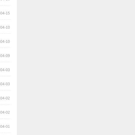
9.德化县雷峰旺达养鳗场（阙院生）捐赠1万元:
-04-15
10.长乐银顺鳗场（陈银宝） 捐赠5000元:
-04-10
11.长乐 王则文 捐赠5000元:
-04-10
12.长乐 郑城官 捐赠5000元:
-04-09
13.长乐 林氓弟 捐赠5000 元:
-04-03
14.长乐峰团养殖有限公司（蔡义仁）捐赠5000元:
-04-03
15.长乐冠峰养殖场（陈孔信）捐赠5000元:
-04-02
16.长乐 卓秋响 捐赠5000元:
-04-02
17.福建省泰源养殖有限公司(陈国金)捐赠5000元:
-04-01
三、福清市鳗业协会: