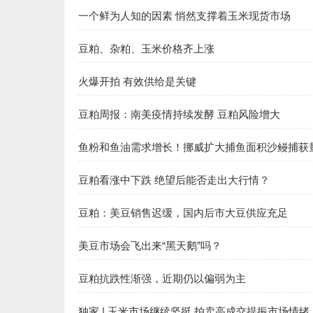
一个鲜为人知的因素 悄然支撑着玉米现货市场
豆粕、杂粕、玉米价格齐上涨
火爆开拍 有效供给是关键
豆粕周报：南美疫情持续发酵 豆粕风险增大
鱼粉和鱼油需求增长！挪威扩大捕鱼面积沙鳗捕获量
豆粕看涨中下跌 绝望后能否走出大行情？
豆粕：美豆销售迟缓，国内后市大豆供应充足
美豆市场会飞出来“黑天鹅”吗？
豆粕抗跌性渐强，近期仍以偏弱为主
独家 | 玉米市场继续坚挺 拍卖高成交提振市场情绪