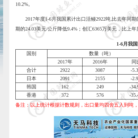
10.2%
。
2017
年度
1-6
月我国累计出口活鳗
2922
吨
,
比去年同期
期的
24.03
美元
/
公斤降低
9.4%
；创汇
6365
万美元，比上年
1-6
月我国
国别
数量（吨）
2017
年
2016
年
同
合计
2922
3087
-5.
日本
2091
2155
-2.
韩国
162
249
-34
香港
372
576
-35
备注：以上统计根据计数规则，出口量均四舍五入到吨