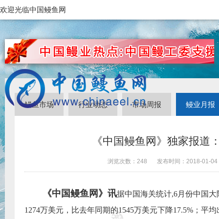
欢迎光临中国鳗鱼网
鳗鱼市场
行业动态
市场周报
鳗业月报
《中国鳗鱼网》独家报道：
浏览次数：
248
发布时间：
2018-01-04
《中国鳗鱼网》讯
据中国海关统计
,
6
月份中国大
1274
万美元，比去年同期的
1545
万美元下降
17.5%
；平均