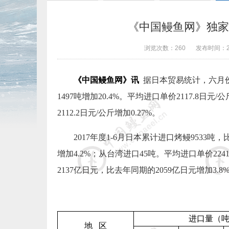
《中国鳗鱼网》独家
浏览次数：
260
发布时间：
《中国鳗鱼网》讯
据日本贸易统计，六月
1497
吨增加
20.4%
。平均进口单价
2117.8
日元
/
公
2112.2
日元
/
公斤增加
0.27%
。
2017
年度
1-6
月日本累计进口烤鳗
9533
吨，
增加
4.2%
；从台湾进口
45
吨。平均进口单价
2241
2137
亿日元，比去年同期的
2059
亿日元增加
3.8
进口量（
地
区