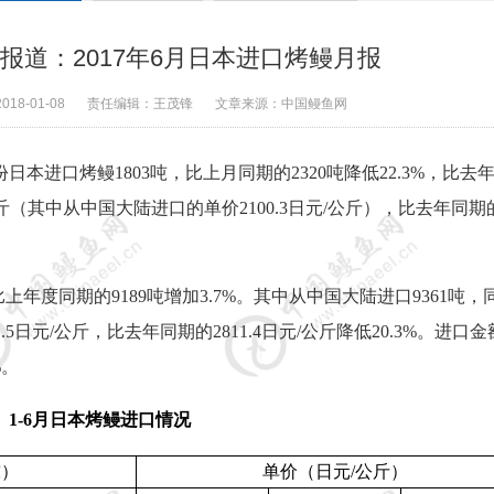
报道：2017年6月日本进口烤鳗月报
2018-01-08
责任编辑：
王茂锋
文章来源：
中国鳗鱼网
份日本进口烤鳗
1803
吨，比上月同期的
2320
吨降低
22.3%
，比去
斤（其中从中国大陆进口的单价
2100.3
日元
/
公斤），比去年同期
比上年度同期的
9189
吨增加
3.7%
。其中从中国大陆进口
9361
吨，
.5
日元
/
公斤，比去年同期的
2811.4
日元
/
公斤降低
20.3%
。进口金
%
。
1-6
月日本烤鳗进口情况
吨）
单价（日元
/
公斤）