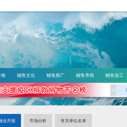
价格
鳗鱼文化
鳗鱼推广
鳗鱼养殖
鳗鱼加工
<
鳗业月报
市场分析
有关单位名单