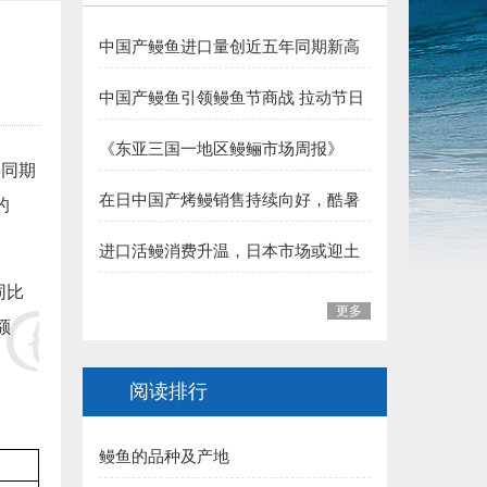
4.龙岩 郭贤平副会长 捐赠50000元:
中国产鳗鱼进口量创近五年同期新高
5.三明 华盛集团（姚弓善副会长） 捐赠50000元:
夏季消费支撑行业向好
中国产鳗鱼引领鳗鱼节商战 拉动节日
6.长乐 王平雄副会长 捐赠10000元:
整体销售
《东亚三国一地区鳗鲡市场周报》
福建省鳗业协会:
年同期
（至2026年7月31日）
在日中国产烤鳗销售持续向好，酷暑
的
一、福州市 1.李本华 捐赠50000元:
加持下消费热度有望延续
进口活鳗消费升温，日本市场或迎土
2.福州 阙院生 捐赠50000元:
用丑日需求高峰
同比
3.福州鳗匠餐饮管理有限公司(阮盛泉)捐赠50000元:
更多
额
4.福建高农饲料有限公司（葛军）捐赠50000元:
阅读排行
5.福州开发区高龙饲料公司 捐赠30000元:
鳗鱼的品种及产地
6.连江富鑫养鳗场(林宝富) 捐赠5000元: