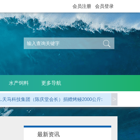
会员注册
会员登录
水产饲料
更多导航
>
1.天马科技集团（陈庆堂会长）捐赠烤鳗2000公斤:
2.广东省鳗业协会 捐赠烤鳗5000公斤:
3.江西西龙公司（天马科技）捐赠烤鳗1000公斤:
最新资讯