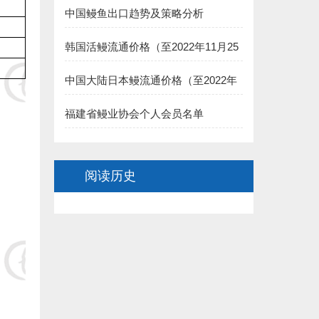
7.福州德远水产有限公司（简新昌）捐赠5000元:
中国鳗鱼出口趋势及策略分析
8.福建渔家傲养殖科技有限公司 捐赠5000元:
韩国活鳗流通价格（至2022年11月25
日）
二、长乐市鳗业协会:
中国大陆日本鳗流通价格（至2022年
11月25日）
1.长乐聚泉食品有限公司(王家思)捐赠100000元:
福建省鳗业协会个人会员名单
2.长乐太平洋食品有限公司（黄依龙） 捐赠50000元:
阅读历史
3.长乐 董椿 捐赠20000元:
4.长乐源宏鳗业贸易有限公司(李诗佑)捐赠2万元:
.福建省星建水产养殖有限公司(陈寿惠)捐赠15000元:
.福建创源水产养殖有限公司（陈洁如）捐赠1.5万元:
7.连江县贵安龙山鳗鱼养殖公司(阙院生)捐赠1.5万元: