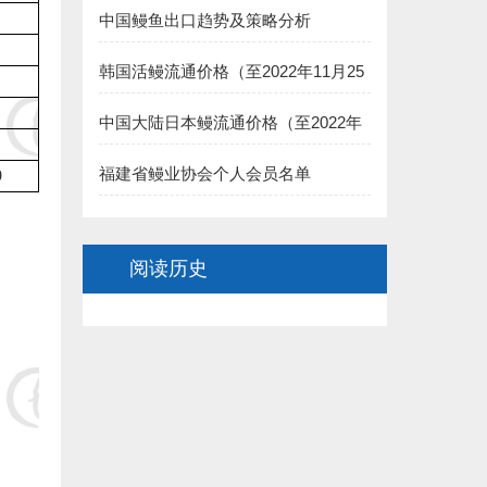
中国鳗鱼出口趋势及策略分析
7.福州德远水产有限公司（简新昌）捐赠5000元:
8.福建渔家傲养殖科技有限公司 捐赠5000元:
韩国活鳗流通价格（至2022年11月25
日）
二、长乐市鳗业协会:
中国大陆日本鳗流通价格（至2022年
11月25日）
1.长乐聚泉食品有限公司(王家思)捐赠100000元:
福建省鳗业协会个人会员名单
9
2.长乐太平洋食品有限公司（黄依龙） 捐赠50000元:
阅读历史
3.长乐 董椿 捐赠20000元:
4.长乐源宏鳗业贸易有限公司(李诗佑)捐赠2万元:
.福建省星建水产养殖有限公司(陈寿惠)捐赠15000元:
.福建创源水产养殖有限公司（陈洁如）捐赠1.5万元:
7.连江县贵安龙山鳗鱼养殖公司(阙院生)捐赠1.5万元: