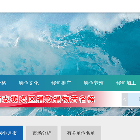
价格
鳗鱼文化
鳗鱼推广
鳗鱼养殖
鳗鱼加工
<
鳗业月报
市场分析
有关单位名单