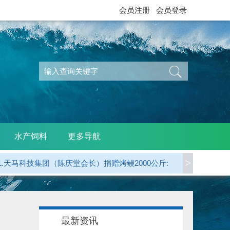
会员注册
会员登录
水产饲料
更多导航
>
1.天马科技集团（陈庆堂会长）捐赠烤鳗2000公斤:
2.广东省鳗业协会 捐赠烤鳗5000公斤:
3.江西西龙公司（天马科技）捐赠烤鳗1000公斤:
最新资讯