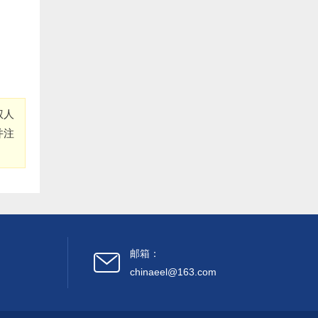
三、福清市鳗业协会:
1.福清市养鳗农业合作社 捐赠400000元:
2.福清 俞寒冰 捐赠50000元:
权人
3.福清 海马饲料 捐赠50000元:
并注
4.福清 陈敬浩 捐赠20000元:
5.福清 郑祖洪 捐赠20000元:
6. 福清 林道伟 捐赠20000元:
邮箱：
7.福清 林文义 捐赠20000元:
chinaeel@163.com
8.福清 郑坤 捐赠20000元: