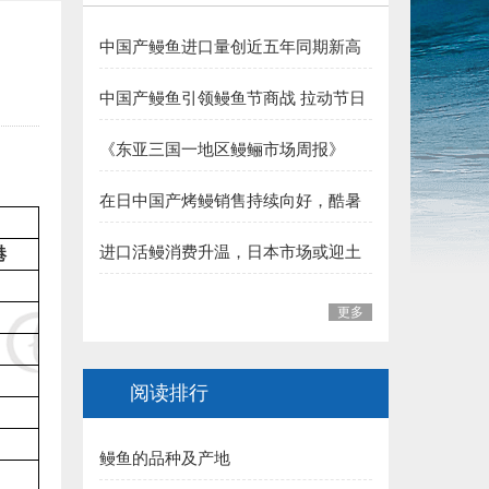
4.龙岩 郭贤平副会长 捐赠50000元:
中国产鳗鱼进口量创近五年同期新高
）
5.三明 华盛集团（姚弓善副会长） 捐赠50000元:
夏季消费支撑行业向好
中国产鳗鱼引领鳗鱼节商战 拉动节日
6.长乐 王平雄副会长 捐赠10000元:
整体销售
《东亚三国一地区鳗鲡市场周报》
福建省鳗业协会:
（至2026年7月31日）
在日中国产烤鳗销售持续向好，酷暑
一、福州市 1.李本华 捐赠50000元:
加持下消费热度有望延续
进口活鳗消费升温，日本市场或迎土
港
2.福州 阙院生 捐赠50000元:
用丑日需求高峰
3.福州鳗匠餐饮管理有限公司(阮盛泉)捐赠50000元:
更多
4.福建高农饲料有限公司（葛军）捐赠50000元:
阅读排行
5.福州开发区高龙饲料公司 捐赠30000元:
鳗鱼的品种及产地
6.连江富鑫养鳗场(林宝富) 捐赠5000元: