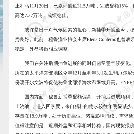
止利马
11
月
20
日，已累计捕鱼
31.5
万吨，完成配额
15%
，
高达
7.27
万吨，成绩绝佳。
或许是出于对气候因素的担心，新捕季开捕至今，
势良好。此前，秘鲁渔业协会主席
Elena Conterno
也曾表
稳定，外盘将做相应调整。
我们在关注后期捕鱼进展的同时仍需留意气候变化
所在的太平洋东部地区今年
12
月至明年
3
月发生弱厄尔尼
份暖开尔文波将促使秘鲁北部沿海水温继续升高。
ENFE
国内方面，秘鲁新捕季配额偏高，开捕后进展顺利，
上浇油”，进入四季度，来自猪料的需求较往年明显减少
存量在
18.9
万吨，处于历史高位。猪瘟影响持续，需求暂
值得注意的是，近期外盘和汇率相对持稳，国内现货报