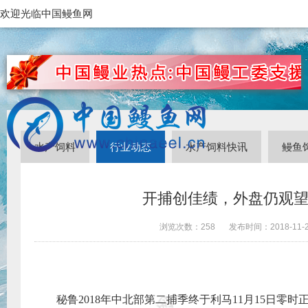
欢迎光临中国鳗鱼网
水产饲料
行业动态
水产饲料快讯
鳗鱼
开捕创佳绩，外盘仍观
浏览次数：
258
发布时间：
2018-11-
秘鲁
2018
年中北部第二捕季终于利马
11
月
15
日零时