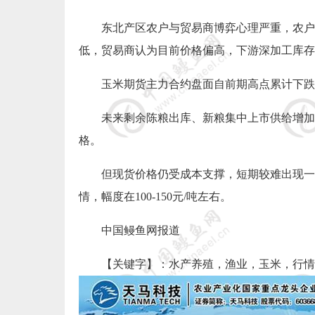
东北产区农户与贸易商博弈心理严重，农户
低，贸易商认为目前价格偏高，下游深加工库存
玉米期货主力合约盘面自前期高点累计下跌
未来剩余陈粮出库、新粮集中上市供给增加
格。
但现货价格仍受成本支撑，短期较难出现一
情，幅度在
100-150
元
/
吨左右。
中国
鳗鱼网
报道
【关键字】：
水产养殖
，
渔业
，玉米，行情