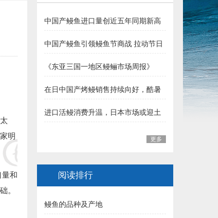
4.龙岩 郭贤平副会长 捐赠50000元:
中国产鳗鱼进口量创近五年同期新高
5.三明 华盛集团（姚弓善副会长） 捐赠50000元:
夏季消费支撑行业向好
中国产鳗鱼引领鳗鱼节商战 拉动节日
6.长乐 王平雄副会长 捐赠10000元:
整体销售
《东亚三国一地区鳗鲡市场周报》
福建省鳗业协会:
（至2026年7月31日）
在日中国产烤鳗销售持续向好，酷暑
一、福州市 1.李本华 捐赠50000元:
加持下消费热度有望延续
进口活鳗消费升温，日本市场或迎土
2.福州 阙院生 捐赠50000元:
太
用丑日需求高峰
家明
3.福州鳗匠餐饮管理有限公司(阮盛泉)捐赠50000元:
更多
4.福建高农饲料有限公司（葛军）捐赠50000元:
阅读排行
口量和
5.福州开发区高龙饲料公司 捐赠30000元:
础。
鳗鱼的品种及产地
6.连江富鑫养鳗场(林宝富) 捐赠5000元: