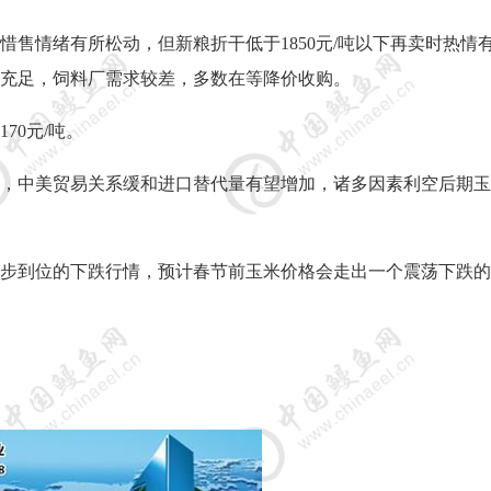
惜售情绪有所松动，但新粮折干低于
1850
元
/
吨以下再卖时热情
充足，饲料厂需求较差，多数在等降价收购。
170
元
/
吨。
，中美贸易关系缓和进口替代量有望增加，诸多因素利空后期玉
步到位的下跌行情，预计春节前玉米价格会走出一个震荡下跌的