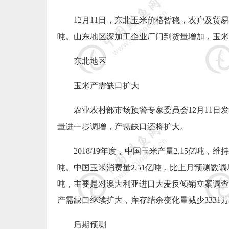
12
月
11
日，东北玉米价格暂稳，农户及贸易
吨。山东地区深加工企业厂门到货量增加，玉米
东北地区
玉米产需缺口扩大
农业农村部市场预警专家委员会
12
月
11
日发
量进一步调增，产需缺口还将扩大。
2018/19
年度，中国玉米产量
2.15
亿吨，维持
吨。中国玉米消费量
2.51
亿吨，比上月预测数调
吨，主要是对澳大利亚进口大麦反倾销立案调查
产需缺口继续扩大，库存结余变化量减少
3331
万
后期预测