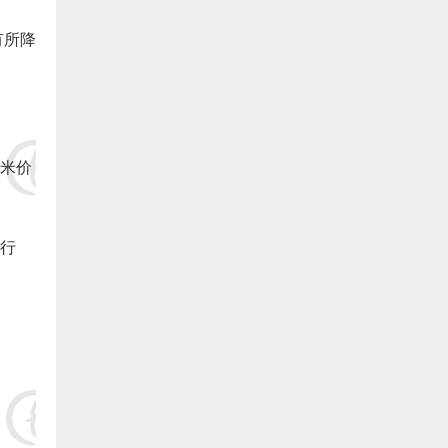
8.连江潘渡乡创新水产养殖场（阙院生）捐赠1万元:
有所降
9.德化县雷峰旺达养鳗场（阙院生）捐赠1万元:
10.长乐银顺鳗场（陈银宝） 捐赠5000元:
米价
11.长乐 王则文 捐赠5000元:
12.长乐 郑城官 捐赠5000元:
行
13.长乐 林氓弟 捐赠5000 元:
14.长乐峰团养殖有限公司（蔡义仁）捐赠5000元:
15.长乐冠峰养殖场（陈孔信）捐赠5000元:
16.长乐 卓秋响 捐赠5000元:
17.福建省泰源养殖有限公司(陈国金)捐赠5000元: