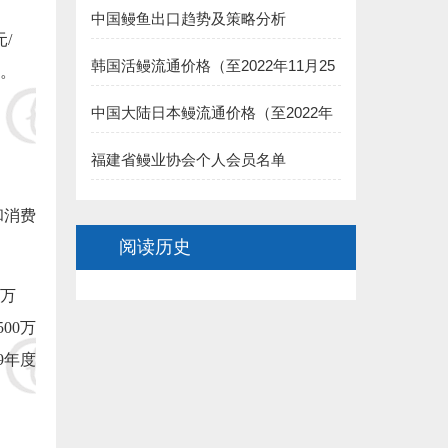
中国鳗鱼出口趋势及策略分析
7.福州德远水产有限公司（简新昌）捐赠5000元:
元
/
8.福建渔家傲养殖科技有限公司 捐赠5000元:
韩国活鳗流通价格（至2022年11月25
。
日）
二、长乐市鳗业协会:
中国大陆日本鳗流通价格（至2022年
11月25日）
1.长乐聚泉食品有限公司(王家思)捐赠100000元:
福建省鳗业协会个人会员名单
2.长乐太平洋食品有限公司（黄依龙） 捐赠50000元:
和消费
阅读历史
3.长乐 董椿 捐赠20000元:
万
4.长乐源宏鳗业贸易有限公司(李诗佑)捐赠2万元:
500
万
.福建省星建水产养殖有限公司(陈寿惠)捐赠15000元:
9
年度
.福建创源水产养殖有限公司（陈洁如）捐赠1.5万元:
7.连江县贵安龙山鳗鱼养殖公司(阙院生)捐赠1.5万元: