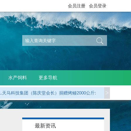
会员注册
会员登录
水产饲料
更多导航
>
1.天马科技集团（陈庆堂会长）捐赠烤鳗2000公斤:
2.广东省鳗业协会 捐赠烤鳗5000公斤:
3.江西西龙公司（天马科技）捐赠烤鳗1000公斤:
最新资讯