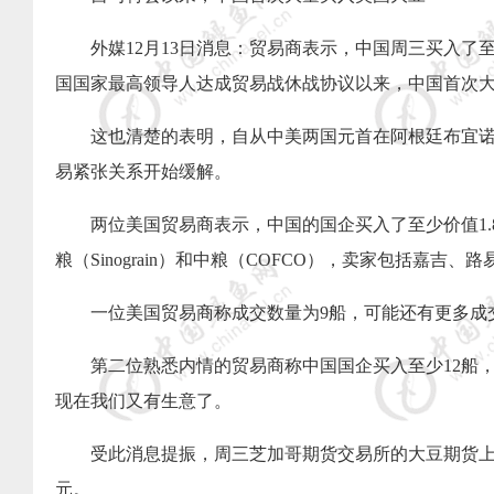
外媒
12
月
13
日消息：贸易商表示，中国周三买入了
国国家最高领导人达成贸易战休战协议以来，中国首次
这也清楚的表明，自从中美两国元首在阿根廷布宜
易紧张关系开始缓解。
两位美国贸易商表示，中国的国企买入了至少价值
1.
粮（
Sinograin
）和中粮（
COFCO
），卖家包括嘉吉、路
一位美国贸易商称成交数量为
9
船，可能还有更多成
第二位熟悉内情的贸易商称中国国企买入至少
12
船
现在我们又有生意了。
受此消息提振，周三芝加哥期货交易所的大豆期货
元。