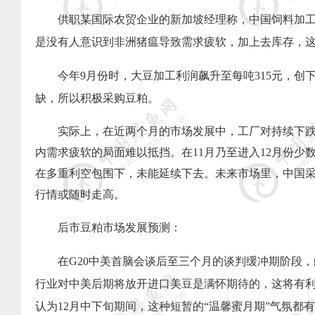
供职某国际农贸企业的新加坡经理称，中国饲料加
是没有人意识到非洲猪瘟导致需求疲软，加上去库存，
今年
9
月份时，大豆加工利润飙升至每吨
315
元，创
缺，所以积极采购豆粕。
实际上，在近两个月的市场发展中，工厂对持续下
内需求疲软的局面难以抵挡。在
11
月乃至进入
12
月份少
在多重利空包围下，未能延续下去。未来市场里，中国
行情或随时走高。
后市豆粕市场发展预测：
在
G20
中美首脑会谈后至三个月的谈判缓冲期阶段，
行业对中美后期将放开进口美豆是满怀期待的，这将有
认为
12
月中下旬期间，这种短暂的“温馨蜜月期”气氛都