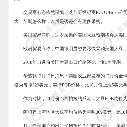
交易商心态依然谨慎。芝加哥经纪商
R.J. O
’
Brien
公
大，船期怎么样，以后是否还会有更多采购。
美国贸易商称，这次采购的美国大豆预期将会从美
欧洲贸易商称，中国很明显想要尽快采购美国大豆
2018
年
11
月份美国大豆出口价格环比上涨
5
美元
/
吨
华盛顿
12
月
13
日消息：美国农业部发布的
12
月份全
格为每吨
329
美元，美湾
FOB
价格，比
10
月份上涨
5
美元
/
作为对比，
11
月份巴西帕拉纳瓜港口大豆
FOB
均价
阿根廷上河地区大豆平均价格为每吨
369
美元，比
10
11
月份美国豆粕出口平均报价为每吨
346
美元，美湾