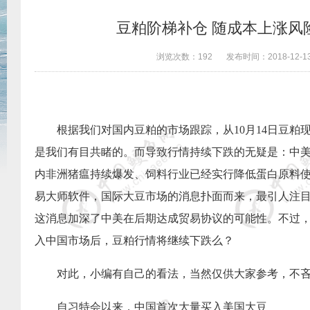
豆粕阶梯补仓 随成本上涨风
浏览次数：
192
发布时间：
2018-12-1
根据我们对国内豆粕的市场跟踪，从
10
月
14
日豆粕
是我们有目共睹的。而导致行情持续下跌的无疑是：中
内非洲猪瘟持续爆发、饲料行业已经实行降低蛋白原料
易大师软件，国际大豆市场的消息扑面而来，最引人注
这消息加深了中美在后期达成贸易协议的可能性。不过
入中国市场后，豆粕行情将继续下跌么？
对此，小编有自己的看法，当然仅供大家参考，不
自习特会以来，中国首次大量买入美国大豆