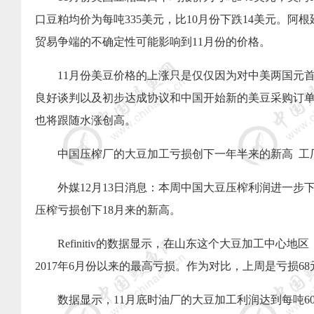
口豆粕均价为每吨
335
美元，比
10
月份下跌
14
美元。阿根
贸易争端的不确定性可能影响到
11
月份的价格。
11
月份美豆价格的上涨只是仅仅因为对中美两国元
良好谈判以及初步达成协议和中国开始新的美豆采购订
也将跟随水涨创高。
中国压榨厂的大豆加工亏损创下一年半来的新高
工
外媒
12
月
13
日消息：本周中国大豆压榨利润进一步
压榨亏损创下
18
月来的新高。
Refinitiv
的数据显示，在山东这个大豆加工中心地区
2017
年
6
月份以来的最高亏损。作为对比，上周是亏损
68
数据显示，
11
月底时油厂的大豆加工利润达到每吨
6