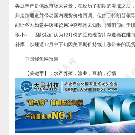
美豆丰产是供应市场大背景，在经历了初期的看涨之后
归走跌通道并带动国内现货价格回调。但由于特朗普领
能让各方如意并缓和贸易冲突都是未知数（我们倾向于
很小），因此我们认为
12
月份的豆粕现货库存遵循在维持
补库，以规避
12
月中下旬因美豆期价持续上涨带来的现
中国
鳗鱼网
报道
【关键字】：
水产养殖
，
渔业
，
豆粕，行情