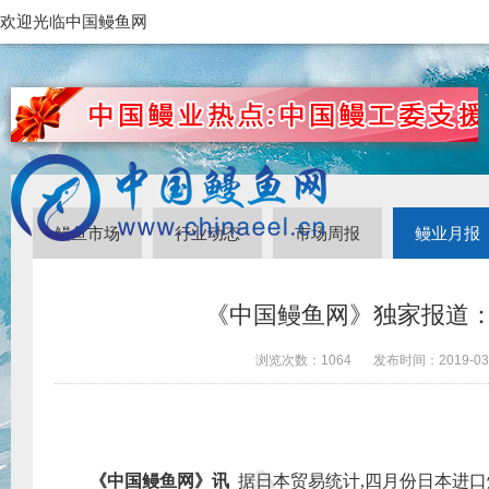
欢迎光临中国鳗鱼网
鳗鱼市场
行业动态
市场周报
鳗业月报
《中国鳗鱼网》独家报道：
浏览次数：
1064
发布时间：
2019-03
《中国鳗鱼网》讯
据日本贸易统计
,
四月份日本进口