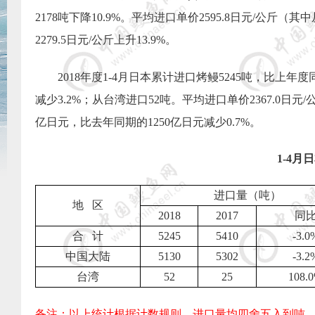
2178
吨下降
10.9%
。平均进口单价
2595.8
日元
/
公斤（其中
2279.5
日元
/
公斤上升
13.9%
。
2018
年度
1-4
月日本累计进口烤鳗
5245
吨，比上年度
减少
3.2%
；从台湾进口
52
吨。平均进口单价
2367.0
日元
/
亿日元，比去年同期的
1250
亿日元减少
0.7%
。
1-4
月日
进口量（吨）
地
区
2018
2017
同
合
计
5245
5410
-3.0
中国大陆
5130
5302
-3.2
台湾
52
25
108.
备注：以上统计根据计数规则，进口量均四舍五入到吨