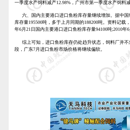
一季度水产饲料减产
12.98%
，广州市第一季度水产饲料
六、国内主要港口进口鱼粉库存量继续增加。据中国
库存量
195500
吨，多于上月同期的
188200
吨。资料记载
年
6
月
21
日国内主要港口进口鱼粉库存量
94100
吨
;2010
年
6
综上可知，进口鱼粉库存仍处趋升状态，饲料厂并不
段，广东
7
月进口鱼粉市场价格将继续偏软。