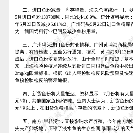
二、进口鱼粉减量，库存增量。海关总署统计：
1
、
5
月进口鱼粉
130788
吨，同比减少
18.9%
。统计资料显示
年
5
月
23
日仅减少
5.81%;2
、广州码头
5
月
22
日进口鱼粉库
为，我国饲料行业已明显减少鱼粉用量。
三、广州码头进口鱼粉封仓抽样。广州黄埔港商检局
提离，有待检查，直至另行通知。据悉，黄埔港
6
月
13
日
成后，进口鱼粉恢复装运放行。由于全程时间较短，基
来，上海检验检疫局连续从五批进口阿根廷白鱼粉中检
2mg/kg
限量标准。根据《出入境检验检疫风险预警及快
鱼粉检验检疫的警示通报。
四、新货鱼粉将大量抵达。资料显示，
7
月份将有大
元
/
吨
)
，其他国家鱼粉约
5
吨。业内人士认为，新货鱼粉
元
/
吨以上，在旧货鱼粉和高库存量的拖累下，新货鱼粉
五、南方“旱转涝”，直接影响水产养殖。今年南方
失去产卵场地，压缩了淡水鱼的生存空间
;
暴雨成灾的天