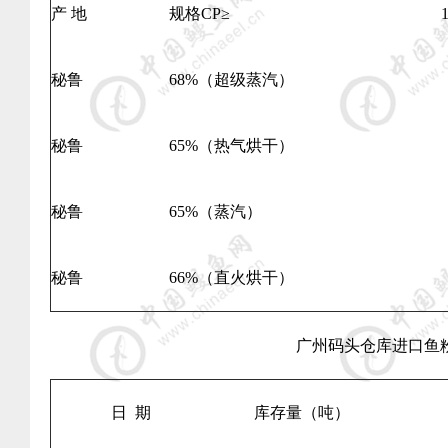
产 地
规格
CP
≥
秘鲁
68%
（超级蒸汽）
秘鲁
65%
（热气烘干）
秘鲁
65%
（蒸汽）
秘鲁
66%
（直火烘干）
广州码头仓库进口鱼
日
期
库存量（吨）