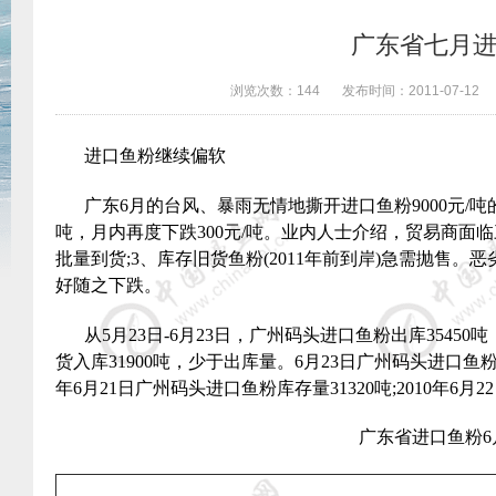
广东省七月
浏览次数：
144
发布时间：
2011-07-12
进口鱼粉继续偏软
广东
6
月的台风、暴雨无情地撕开进口鱼粉
9000
元
/
吨
吨，月内再度下跌
300
元
/
吨。业内人士介绍，贸易商面临
批量到货
;3
、库存旧货鱼粉
(2011
年前到岸
)
急需抛售。恶
好随之下跌。
从
5
月
23
日
-6
月
23
日，广州码头进口鱼粉出库
35450
吨
货入库
31900
吨，少于出库量。
6
月
23
日广州码头进口鱼
年
6
月
21
日广州码头进口鱼粉库存量
31320
吨
;2010
年
6
月
22
广东省进口鱼粉
6