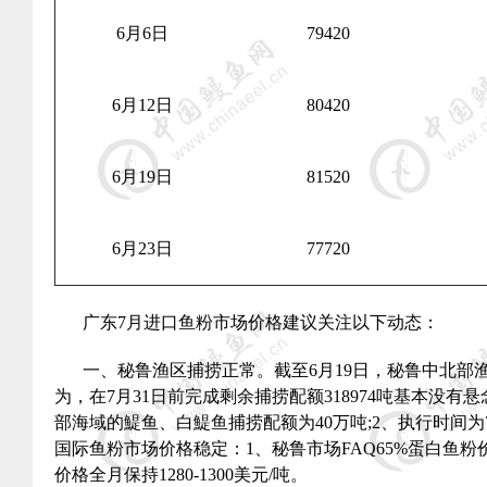
6
月
6
日
79420
6
月
12
日
80420
6
月
19
日
81520
6
月
23
日
77720
广东
7
月进口鱼粉市场价格建议关注以下动态：
一、秘鲁渔区捕捞正常。截至
6
月
19
日，秘鲁中北部
为，在
7
月
31
日前完成剩余捕捞配额
318974
吨基本没有悬
部海域的鯷鱼、白鯷鱼捕捞配额为
40
万吨
;2
、执行时间为
国际鱼粉市场价格稳定：
1
、秘鲁市场
FAQ65%
蛋白鱼粉
价格全月保持
1280-1300
美元
/
吨。