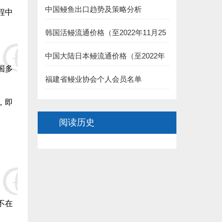
中国鳗鱼出口趋势及策略分析
7.福州德远水产有限公司（简新昌）捐赠5000元:
程中
8.福建渔家傲养殖科技有限公司 捐赠5000元:
韩国活鳗流通价格（至2022年11月25
日）
二、长乐市鳗业协会:
中国大陆日本鳗流通价格（至2022年
国多
11月25日）
1.长乐聚泉食品有限公司(王家思)捐赠100000元:
福建省鳗业协会个人会员名单
2.长乐太平洋食品有限公司（黄依龙） 捐赠50000元:
，即
阅读历史
3.长乐 董椿 捐赠20000元:
4.长乐源宏鳗业贸易有限公司(李诗佑)捐赠2万元:
.福建省星建水产养殖有限公司(陈寿惠)捐赠15000元:
.福建创源水产养殖有限公司（陈洁如）捐赠1.5万元:
不在
7.连江县贵安龙山鳗鱼养殖公司(阙院生)捐赠1.5万元: