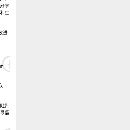
好掌
三、福清市鳗业协会:
和生
1.福清市养鳗农业合作社 捐赠400000元:
改进
2.福清 俞寒冰 捐赠50000元:
3.福清 海马饲料 捐赠50000元:
营
4.福清 陈敬浩 捐赠20000元:
5.福清 郑祖洪 捐赠20000元:
取
6. 福清 林道伟 捐赠20000元:
根据
7.福清 林文义 捐赠20000元:
最需
8.福清 郑坤 捐赠20000元: