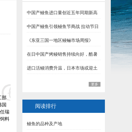
4.龙岩 郭贤平副会长 捐赠50000元:
中国产鳗鱼进口量创近五年同期新高
5.三明 华盛集团（姚弓善副会长） 捐赠50000元:
夏季消费支撑行业向好
中国产鳗鱼引领鳗鱼节商战 拉动节日
6.长乐 王平雄副会长 捐赠10000元:
整体销售
《东亚三国一地区鳗鲡市场周报》
福建省鳗业协会:
（至2026年7月31日）
在日中国产烤鳗销售持续向好，酷暑
一、福州市 1.李本华 捐赠50000元:
加持下消费热度有望延续
进口活鳗消费升温，日本市场或迎土
2.福州 阙院生 捐赠50000元:
用丑日需求高峰
3.福州鳗匠餐饮管理有限公司(阮盛泉)捐赠50000元:
更多
4.福建高农饲料有限公司（葛军）捐赠50000元:
工部
韩国
阅读排行
5.福州开发区高龙饲料公司 捐赠30000元:
任瑞
饲料
鳗鱼的品种及产地
6.连江富鑫养鳗场(林宝富) 捐赠5000元: