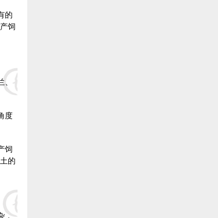
有的
8.连江潘渡乡创新水产养殖场（阙院生）捐赠1万元:
产饲
9.德化县雷峰旺达养鳗场（阙院生）捐赠1万元:
10.长乐银顺鳗场（陈银宝） 捐赠5000元:
兰、
11.长乐 王则文 捐赠5000元:
12.长乐 郑城官 捐赠5000元:
角度
13.长乐 林氓弟 捐赠5000 元:
产饲
14.长乐峰团养殖有限公司（蔡义仁）捐赠5000元:
土的
15.长乐冠峰养殖场（陈孔信）捐赠5000元:
16.长乐 卓秋响 捐赠5000元:
杂，
17.福建省泰源养殖有限公司(陈国金)捐赠5000元: