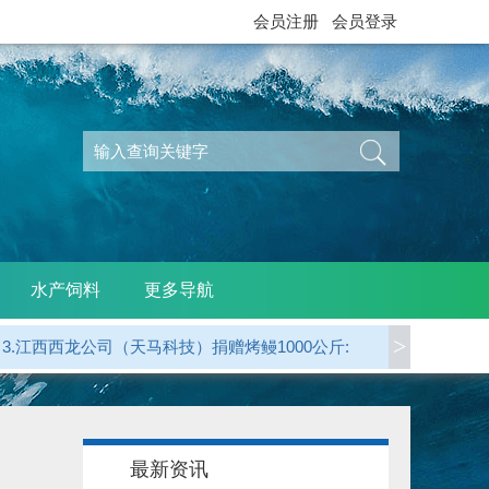
会员注册
会员登录
水产饲料
更多导航
>
3.江西西龙公司（天马科技）捐赠烤鳗1000公斤:
4.龙岩 郭贤平副会长 捐赠50000元:
5.三明 华盛集团（姚弓善副会长） 捐赠50000元:
最新资讯