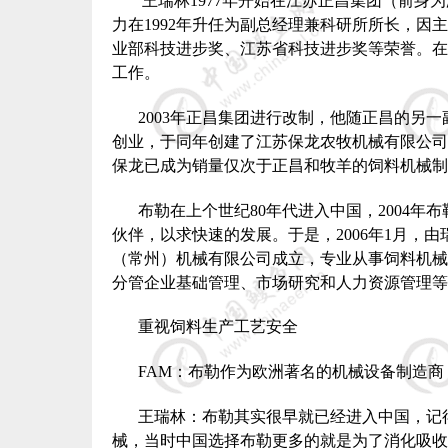
王瑞林
1977
年开始在江苏正昌集团（前身为
力在
1992
年升任为副总经理兼科研所所长，因主
业部科技进步奖、江苏省科技进步奖等荣誉。在
工作。
2003
年正昌集团进行改制，他随正昌的另一
创业，于同年创建了江苏保龙农牧机械有限公司
保龙已成为销量仅次于正昌和牧羊的饲料机械制
布勒在上个世纪
80
年代进入中国，
2004
年布
伙伴，以求快速的发展。于是，
2006
年
1
月，由
（常州）机械有限公司成立，专业从事饲料机械
分管企业基础管理、市场研究和人力资源管理等
重视饲料生产工艺安全
FAM
：布勒作为欧洲著名的机械设备制造商
王瑞林：布勒其实很早就已经进入中国，记
械，当时中国选择布勒更多的就是为了消化吸收