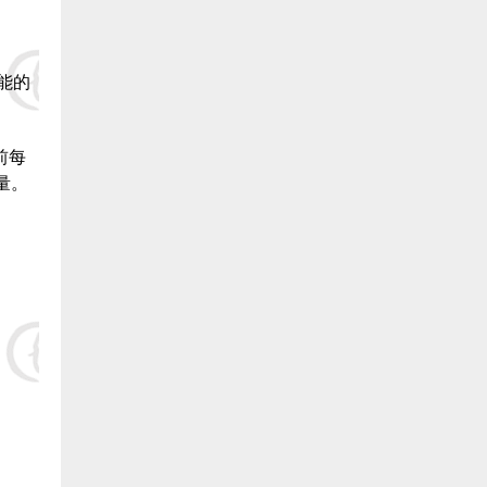
21.福清 江潮 捐赠20000元:
22.福清 陈金兴 捐赠20000元:
能的
23.福清 祥虞实业吴健 捐赠20000元:
前每
24.福清 张敬仙 捐赠2000元:
量。
25.福清 李义贵 捐赠20000元:
26.福清 科星药店 捐赠20000元:
27.福清 陈水金 捐赠20000元:
28.福清 刘义淋 捐赠20000元:
29.福清 王钦贵 捐赠20000元:
30.福清 刘宝荣 捐赠20000元: