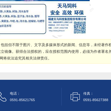
，包括但不限于图片、文字及多媒体形式的新闻、信息等，未经著作
建立镜像。获得合法授权的，应在授权范围内使用，必须为作者署名
本网将依法追究其相关法律责任。
电话：
传真：
0591-85621765
0591-85627388