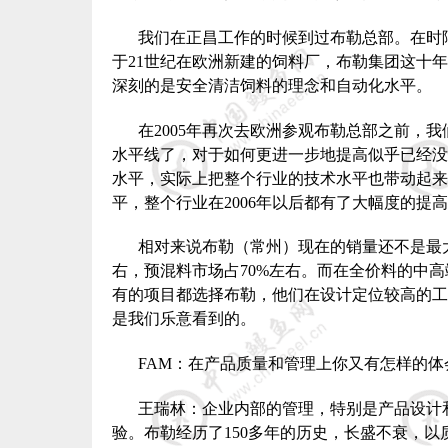
我们在正昌工作的时候到过布勒总部。在时
于
21
世纪在欧洲新建的饲料厂，布勒集团这十年
深刻的是安全清洁饲料的理念和自动化水平。
在
2005
年再次去欧洲参观布勒总部之前，我
水平线了，对于如何更进一步地提高似乎已经没
水平，实际上把整个行业的技术水平也带动起来
平，整个行业在
2006
年以后都有了大幅度的提高
相对来说布勒（常州）现在的销量还不是最
右，预混料市场占
70%
左右。而在全价料的中高
有的项目都选择布勒，他们在设计定位较高的工
是我们乐意看到的。
FAM
：在产品质量和管理上你又有怎样的体
王瑞林：企业内部的管理，特别是产品设计
验。布勒经历了
150
多年的历史，长盛不衰，以