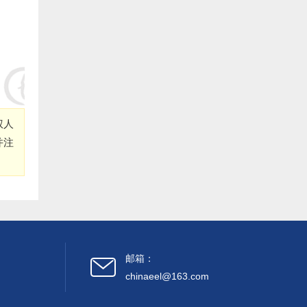
31.福清 李训承 捐赠20000元:
32.福清 李积文 捐赠20000元:
33.福清 林海明 捐赠20000元:
34.福清 林敦利 捐赠20000元:
权人
并注
35.福清齐翔食品有限公司 捐赠20000元:
36.福清 周遵新 捐赠10000元:
37.福清中洲水产 捐赠10000元:
38.福清 郭万华 捐赠10000元:
邮箱：
39.福清 林如文 捐赠5000元:
chinaeel@163.com
40.福清 张娟 捐赠3000元: