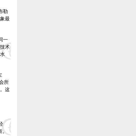
10.长乐银顺鳗场（陈银宝） 捐赠5000元:
布勒
象最
11.长乐 王则文 捐赠5000元:
12.长乐 郑城官 捐赠5000元:
同一
技术
13.长乐 林氓弟 捐赠5000 元:
水
14.长乐峰团养殖有限公司（蔡义仁）捐赠5000元:
左
15.长乐冠峰养殖场（陈孔信）捐赠5000元:
会所
。这
16.长乐 卓秋响 捐赠5000元:
17.福建省泰源养殖有限公司(陈国金)捐赠5000元:
三、福清市鳗业协会:
经
新。
1.福清市养鳗农业合作社 捐赠400000元: