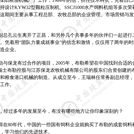
溧阳粮油机械厂）工作，
1984
年的他，担任技术科长，凭着自己
持设计
KYW32
型颗粒压制机、
SSCJ1000
水产饲料机组等多次荣
这期间主要从事工程总部、农牧总部的企业管理、市场营销与发
副总孔云生离开了正昌，和另外几个共事多年的伙伴们一起进行
。凭着用“团队力量成就事业”的信念和激情，仅仅用了两年的时
造企业。
勒与保龙有过合作的项目，
2005
年，布勒希望在中国找到合适的
瑞士布勒控股与江苏保龙农牧机械有限公司的股东们合资创建的
5
和粮食港口机械的制造。从成立至今，王瑞林任常务副总经理，
工作。
6
，经过多年的发展至今，有没有哪些地方让你印象深刻的？
得在
80
年代，中国的一些国有饲料企业就购买了布勒的成套饲料
，学习他们的先进技术。