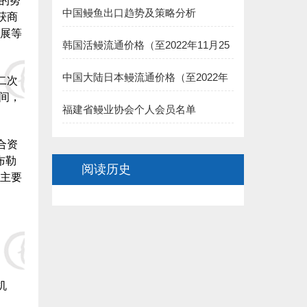
的努
中国鳗鱼出口趋势及策略分析
二、长乐市鳗业协会:
获商
展等
1.长乐聚泉食品有限公司(王家思)捐赠100000元:
韩国活鳗流通价格（至2022年11月25
日）
2.长乐太平洋食品有限公司（黄依龙） 捐赠50000元:
中国大陆日本鳗流通价格（至2022年
二次
11月25日）
间，
3.长乐 董椿 捐赠20000元:
福建省鳗业协会个人会员名单
4.长乐源宏鳗业贸易有限公司(李诗佑)捐赠2万元:
合资
布勒
阅读历史
.福建省星建水产养殖有限公司(陈寿惠)捐赠15000元:
主要
.福建创源水产养殖有限公司（陈洁如）捐赠1.5万元:
7.连江县贵安龙山鳗鱼养殖公司(阙院生)捐赠1.5万元:
8.连江潘渡乡创新水产养殖场（阙院生）捐赠1万元:
机
9.德化县雷峰旺达养鳗场（阙院生）捐赠1万元: