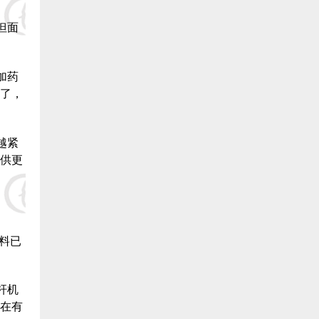
11.福清 李义平 捐赠20000元:
但面
12.福清 农强药店 捐赠20000元:
13.福清 陈越 捐赠20000元:
加药
了，
14.福清 魏公灯 捐赠20000元:
15.福清 陈自明 捐赠20000元:
越紧
供更
16.福清 林文生 捐赠20000元:
17.福清 陈武官 捐赠20000元:
18.福清 许安水产养殖 捐赠20000元:
料已
19.福清 林厚俊 捐赠20000元:
杆机
20.福清 陈孝瑞 捐赠20000元:
在有