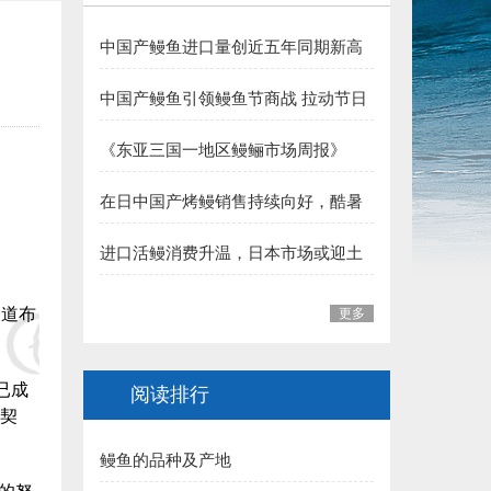
6.长乐 王平雄副会长 捐赠10000元:
中国产鳗鱼进口量创近五年同期新高
福建省鳗业协会:
夏季消费支撑行业向好
中国产鳗鱼引领鳗鱼节商战 拉动节日
一、福州市 1.李本华 捐赠50000元:
整体销售
《东亚三国一地区鳗鲡市场周报》
2.福州 阙院生 捐赠50000元:
（至2026年7月31日）
在日中国产烤鳗销售持续向好，酷暑
3.福州鳗匠餐饮管理有限公司(阮盛泉)捐赠50000元:
加持下消费热度有望延续
进口活鳗消费升温，日本市场或迎土
4.福建高农饲料有限公司（葛军）捐赠50000元:
用丑日需求高峰
5.福州开发区高龙饲料公司 捐赠30000元:
知道布
更多
6.连江富鑫养鳗场(林宝富) 捐赠5000元:
已成
阅读排行
7.福州德远水产有限公司（简新昌）捐赠5000元:
契
鳗鱼的品种及产地
8.福建渔家傲养殖科技有限公司 捐赠5000元: