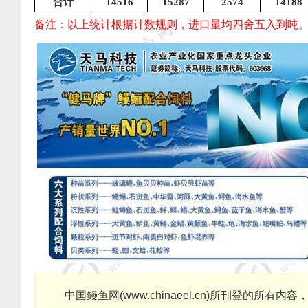
合计
14516
15287
2574
14188
备注：以上统计根据计数规则，进口量均四舍五入到吨
中国鳗鱼网
(
www.chinaeel.cn
)
所刊登的所有内容