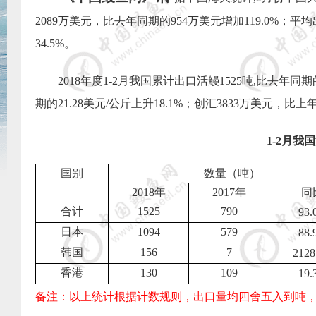
2089
万美元，比去年同期的
954
万美元增加
119.0%
；平均
34.5%
。
2018
年度
1-2
月我国累计出口活鳗
1525
吨
,
比去年同期
期的
21.28
美元
/
公斤上升
18.1%
；创汇
3833
万美元，比上
1-2
月我国
国别
数量（吨）
2018
年
2017
年
同
合计
1525
790
93.
日本
1094
579
88.
韩国
156
7
2128
香港
130
109
19.
备注：以上统计根据计数规则，出口量均四舍五入到吨