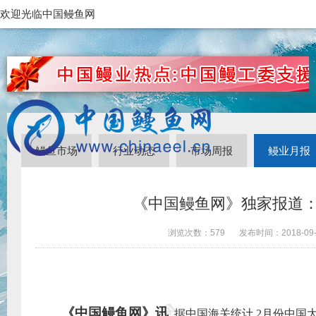
欢迎光临中国鳗鱼网
鳗鱼市场
行业动态
市场周报
鳗业月报
《中国鳗鱼网》独家报道：
浏览次数：
579
发布时间：
2018-09
《中国鳗鱼网》讯
据中国海关统计
,
2
月份中国