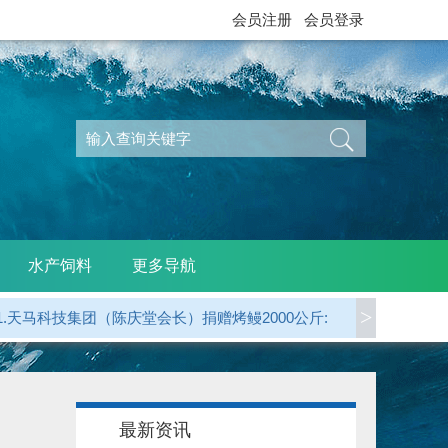
会员注册
会员登录
水产饲料
更多导航
1.天马科技集团（陈庆堂会长）捐赠烤鳗2000公斤:
>
2.广东省鳗业协会 捐赠烤鳗5000公斤:
3.江西西龙公司（天马科技）捐赠烤鳗1000公斤:
最新资讯
4.龙岩 郭贤平副会长 捐赠50000元: