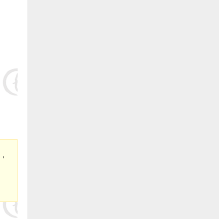
8.连江潘渡乡创新水产养殖场（阙院生）捐赠1万元:
9.德化县雷峰旺达养鳗场（阙院生）捐赠1万元:
10.长乐银顺鳗场（陈银宝） 捐赠5000元:
11.长乐 王则文 捐赠5000元:
12.长乐 郑城官 捐赠5000元:
13.长乐 林氓弟 捐赠5000 元:
14.长乐峰团养殖有限公司（蔡义仁）捐赠5000元:
，
15.长乐冠峰养殖场（陈孔信）捐赠5000元:
16.长乐 卓秋响 捐赠5000元:
17.福建省泰源养殖有限公司(陈国金)捐赠5000元: