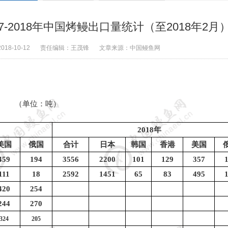
-2018年中国烤鳗出口量统计（至2018年2月
2018-10-12
责任编辑：
王茂锋
文章来源：
中国鳗鱼网
（单位：吨）
2018
年
美国
俄国
合计
日本
韩国
香港
美国
459
194
3556
2200
101
129
357
111
18
2592
1451
65
83
495
420
254
244
270
324
205