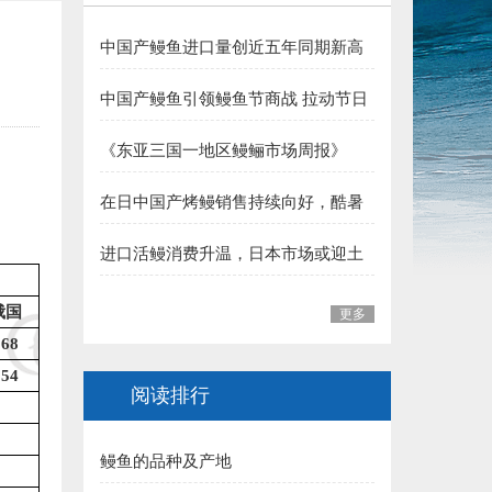
5.三明 华盛集团（姚弓善副会长） 捐赠50000元:
中国产鳗鱼进口量创近五年同期新高
）
夏季消费支撑行业向好
6.长乐 王平雄副会长 捐赠10000元:
中国产鳗鱼引领鳗鱼节商战 拉动节日
整体销售
福建省鳗业协会:
《东亚三国一地区鳗鲡市场周报》
（至2026年7月31日）
一、福州市 1.李本华 捐赠50000元:
在日中国产烤鳗销售持续向好，酷暑
加持下消费热度有望延续
2.福州 阙院生 捐赠50000元:
进口活鳗消费升温，日本市场或迎土
用丑日需求高峰
3.福州鳗匠餐饮管理有限公司(阮盛泉)捐赠50000元:
俄国
更多
4.福建高农饲料有限公司（葛军）捐赠50000元:
168
154
5.福州开发区高龙饲料公司 捐赠30000元:
阅读排行
6.连江富鑫养鳗场(林宝富) 捐赠5000元:
鳗鱼的品种及产地
7.福州德远水产有限公司（简新昌）捐赠5000元: