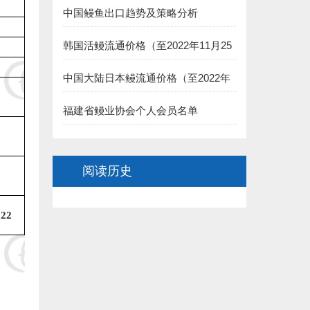
中国鳗鱼出口趋势及策略分析
8.福建渔家傲养殖科技有限公司 捐赠5000元:
韩国活鳗流通价格（至2022年11月25
二、长乐市鳗业协会:
日）
中国大陆日本鳗流通价格（至2022年
1.长乐聚泉食品有限公司(王家思)捐赠100000元:
11月25日）
福建省鳗业协会个人会员名单
2.长乐太平洋食品有限公司（黄依龙） 捐赠50000元:
3.长乐 董椿 捐赠20000元:
阅读历史
4.长乐源宏鳗业贸易有限公司(李诗佑)捐赠2万元:
322
.福建省星建水产养殖有限公司(陈寿惠)捐赠15000元:
.福建创源水产养殖有限公司（陈洁如）捐赠1.5万元:
7.连江县贵安龙山鳗鱼养殖公司(阙院生)捐赠1.5万元: