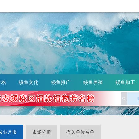
价格
鳗鱼文化
鳗鱼推广
鳗鱼养殖
鳗鱼加工
<
鳗业月报
市场分析
有关单位名单