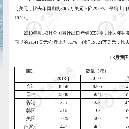
万美元，比去年同期的
8067
万美元下降
29.0%
；平均出口
10.3%
。
2018
年度
1-3
月全国累计出口烤鳗
8558
吨，比去年同
同期的
21.41
美元
/
公斤上升
5.5%
；创汇
19324
万美元，比
1-3
月我国
国别
数量（吨）
2018
年
2017
年
合计
8558
8205
4
日本
5080
5041
0
香港
325
223
4
韩国
216
103
10
美国
1025
990
3
俄罗斯
447
465
-