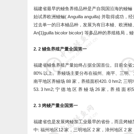
福建省最早的鳗鱼养殖品种是产自我国沿海的鳗鲡 〔学名日本鳗鲡
始试养欧洲鳗鲡( Anguilla anguilla) 
过去单一的日本鳗品种，发展为有日本鳗、欧洲鳗、美洲鳗 ( Angu
An[1]guilla bicolor bicolor) 等多品
2. 2 鳗鱼养殖产量全国第一
福建省鳗鱼养殖产量始终占据全国首位。目前全省大小养鳗
80% 以上。养鳗场主要分布在福州、南平、三明、龙岩、
南平地区养鳗场 88 家，养殖面积420. 0 hm2; 三
53. 3 hm2; 宁 德 地 区 养 鳗 场 26 家，养 殖
2. 3 烤鳗产量全国第一
福建省也是发展烤鳗加工业最早的省份，而且烤鳗加工
中: 福州地区12 家，三明地区 2 家，漳州地区 2 