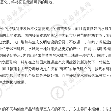
继续恶化，终将面临无苗可养的境地。
养鳗业的持续健康发展不仅需要充足的鳗苗资源，而且需要良好的水域
殖的土地资源。国内鳗苗资源的衰退与国际市场鳗苗的严格监管，将
业发展、人口增加与生态文明建设的需要，不仅进一步制约了养鳗业
让位于城市建设、水域与土地利用效益更好的产业。目前，福建省福
间受到挤压; 内陆山区限养禁养的水域与土地进一步扩大。同时，
的负面影响，特别在当前国家推进生态文明建设的新形势下，对鳗鱼
而且福建省大部分养鳗场是在没有 “环评”的年代建立的。按现在环
面临罚款、禁养甚至拆除等严厉处罚。而养鳗场尾水排放达标整治不
并达到预期效果。
种的不同与鳗鱼产品销售形态方式的不同。广东主养日本鳗鲡，并以