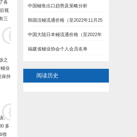
7.福州德远水产有限公司（简新昌）捐赠5000元:
了各
中国鳗鱼出口趋势及策略分析
先后视
8.福建渔家傲养殖科技有限公司 捐赠5000元:
有三
韩国活鳗流通价格（至2022年11月25
日）
二、长乐市鳗业协会:
中国大陆日本鳗流通价格（至2022年
11月25日）
1.长乐聚泉食品有限公司(王家思)捐赠100000元:
福建省鳗业协会个人会员名单
2.长乐太平洋食品有限公司（黄依龙） 捐赠50000元:
放之
养鳗业
3.长乐 董椿 捐赠20000元:
阅读历史
然保持
4.长乐源宏鳗业贸易有限公司(李诗佑)捐赠2万元:
.福建省星建水产养殖有限公司(陈寿惠)捐赠15000元:
.福建创源水产养殖有限公司（陈洁如）捐赠1.5万元:
场、
0 多
7.连江县贵安龙山鳗鱼养殖公司(阙院生)捐赠1.5万元:
加收