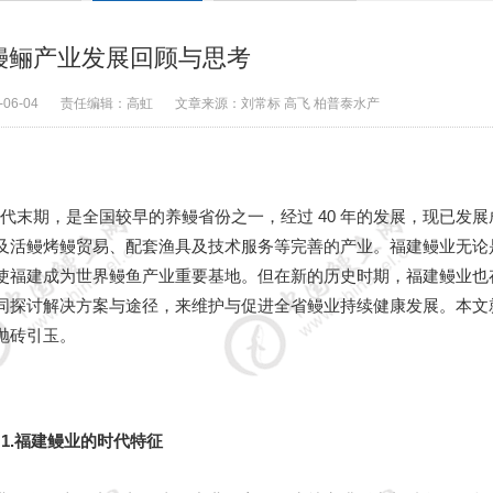
鳗鲡产业发展回顾与思考
-06-04
责任编辑：
高虹
文章来源：
刘常标 高飞 柏普泰水产
70 年代末期，是全国较早的养鳗省份之一，经过 40 年的发展，现已发
及活鳗烤鳗贸易、配套渔具及技术服务等完善的产业。福建鳗业无论
使福建成为世界鳗鱼产业重要基地。但在新的历史时期，福建鳗业也
同探讨解决方案与途径，来维护与促进全省鳗业持续健康发展。本文
抛砖引玉。
1.福建鳗业的时代特征