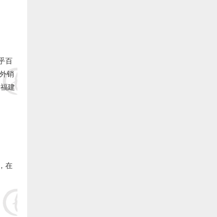
8.连江潘渡乡创新水产养殖场（阙院生）捐赠1万元:
9.德化县雷峰旺达养鳗场（阙院生）捐赠1万元:
10.长乐银顺鳗场（陈银宝） 捐赠5000元:
乎百
外销
11.长乐 王则文 捐赠5000元:
来福建
12.长乐 郑城官 捐赠5000元:
13.长乐 林氓弟 捐赠5000 元:
14.长乐峰团养殖有限公司（蔡义仁）捐赠5000元:
15.长乐冠峰养殖场（陈孔信）捐赠5000元:
，在
16.长乐 卓秋响 捐赠5000元:
17.福建省泰源养殖有限公司(陈国金)捐赠5000元: