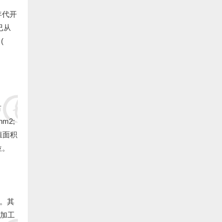
三、福清市鳗业协会:
 年代开
已从
1.福清市养鳗农业合作社 捐赠400000元:
(
2.福清 俞寒冰 捐赠50000元:
3.福清 海马饲料 捐赠50000元:
4.福清 陈敬浩 捐赠20000元:
占
m2;
5.福清 郑祖洪 捐赠20000元:
养殖面积
位。
6. 福清 林道伟 捐赠20000元:
7.福清 林文义 捐赠20000元:
8.福清 郑坤 捐赠20000元:
家。其
年加工
9.福清 郑建泉 捐赠20000元: