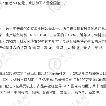
多吨，年产值近 50 亿元，烤鳗加工产量全国第一。
种，数十年来依然保持着全国领先水平。历年来福建省鳗鱼饲料产量
生产鳗鱼饲料 14. 5 × 104t，占全国的 70. 4% 。近年来，饲料
量人力物力，研发环境友好型饲料配方，既满足鳗鱼快速生长的营养
量前六的品牌 有 健 马、高 龙、海 马、大 昌 盛、天 农、劲威。
且始终占据水产品出口创汇的大宗品种之一。2018 年全省鳗鱼出
。其中，烤鳗出口创汇 4. 7 亿美元; 活鳗出口创汇 9 100万美元; 冻
业出口创汇 5 亿美元以上。产品共销往世界 61 个国家与地区，其中销
中国台湾、中国香港、韩国、白俄罗斯、加拿大、乌克兰、新加坡。