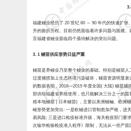
3
福建鳗业经历了 20 世纪 80 ～ 90 年代的快速扩张
升的曲折历程。目前仍然面临着许多问题与困难。
言福建省鳗业面临四个亟待解决的突出问题。
3. 1 鳗苗供应形势日益严重
鳗苗是养鳗业乃至整个鳗业的基础。特别是鳗苗人
过度捕捞加上生态环境污染破坏，鳗苗资源明显衰
的数据表明，2018—2019 年度全国( 大陆) 鳗苗捕捞量不
部供给福建省养殖使用，也只能解决三分之一的苗量
殖本地鳗苗 ( 日本鳗苗) ，主要以美洲鳗鲡、
峻形势更加突出: 一是欧鳗进口管制愈加严格，进
易风险; 三是进口检疫标准升级，海关检疫部门要求
次输华检验检疫准入程序》限制，无法从一些产苗国直