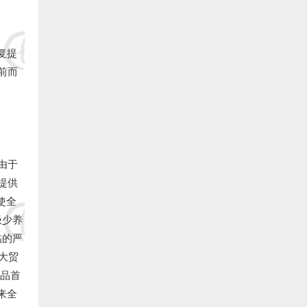
19.福清 林厚俊 捐赠20000元:
20.福清 陈孝瑞 捐赠20000元:
恢复提
21.福清 江潮 捐赠20000元:
前而
22.福清 陈金兴 捐赠20000元:
23.福清 祥虞实业吴健 捐赠20000元:
24.福清 张敬仙 捐赠2000元:
由于
提供
25.福清 李义贵 捐赠20000元:
即使全
极少养
26.福清 科星药店 捐赠20000元:
临的严
27.福清 陈水金 捐赠20000元:
大贸
产品首
28.福清 刘义淋 捐赠20000元:
来全