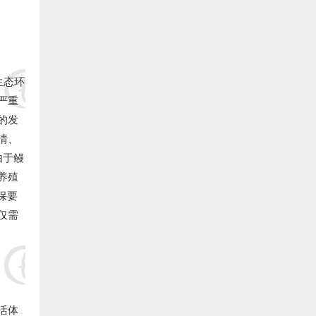
29.福清 王钦贵 捐赠20000元:
30.福清 刘宝荣 捐赠20000元:
31.福清 李训承 捐赠20000元:
生态环
严重
32.福清 李积文 捐赠20000元:
的发
清、
33.福清 林海明 捐赠20000元:
由于鳗
34.福清 林敦利 捐赠20000元:
养殖
保要
35.福清齐翔食品有限公司 捐赠20000元:
仅需
36.福清 周遵新 捐赠10000元:
37.福清中洲水产 捐赠10000元:
38.福清 郭万华 捐赠10000元:
活体