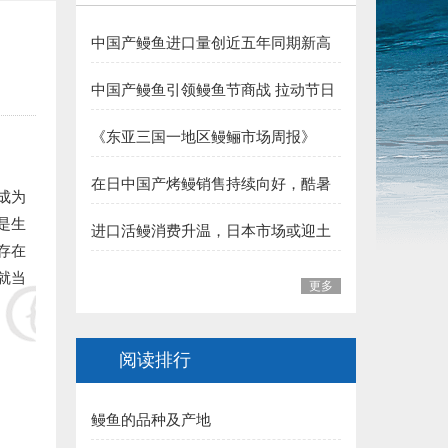
5.三明 华盛集团（姚弓善副会长） 捐赠50000元:
中国产鳗鱼进口量创近五年同期新高
夏季消费支撑行业向好
6.长乐 王平雄副会长 捐赠10000元:
中国产鳗鱼引领鳗鱼节商战 拉动节日
整体销售
福建省鳗业协会:
《东亚三国一地区鳗鲡市场周报》
（至2026年7月31日）
一、福州市 1.李本华 捐赠50000元:
在日中国产烤鳗销售持续向好，酷暑
展成为
加持下消费热度有望延续
2.福州 阙院生 捐赠50000元:
是生
进口活鳗消费升温，日本市场或迎土
存在
用丑日需求高峰
3.福州鳗匠餐饮管理有限公司(阮盛泉)捐赠50000元:
就当
更多
4.福建高农饲料有限公司（葛军）捐赠50000元:
阅读排行
5.福州开发区高龙饲料公司 捐赠30000元:
6.连江富鑫养鳗场(林宝富) 捐赠5000元:
鳗鱼的品种及产地