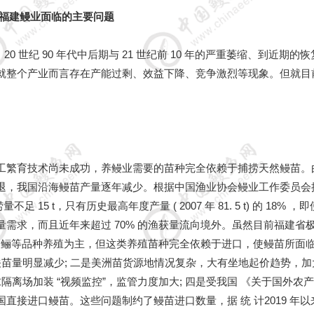
.福建鳗业面临的主要问题
、20 世纪 90 年代中后期与 21 世纪前 10 年的严重萎缩、到近期的
就整个产业而言存在产能过剩、效益下降、竞争激烈等现象。但就目
工繁育技术尚未成功，养鳗业需要的苗种完全依赖于捕捞天然鳗苗。
退，我国沿海鳗苗产量逐年减少。根据中国渔业协会鳗业工作委员会
足 15 t，只有历史最高年度产量 ( 2007 年 81. 5 t) 的 18% ，
需求，而且近年来超过 70% 的渔获量流向境外。虽然目前福建省
欧洲鳗鲡等品种养殖为主，但这类养殖苗种完全依赖于进口，使鳗苗所面
关苗量明显减少; 二是美洲苗货源地情况复杂，大有坐地起价趋势，加
隔离场加装 “视频监控”，监管力度加大; 四是受我国 《关于国外农
接进口鳗苗。这些问题制约了鳗苗进口数量，据 统 计2019 年以