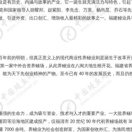
业是有历史、内涵与故事的产业。它一诞生就充满活力与特色，引起
代初，党和国家领导人胡耀邦、赵紫阳、李先念、万里、杨尚昆、乔石等
放、引进外资、出口创汇、增加收入最精彩的故事之一。福建鳗业具
百年前的明朝，但真正意义上的现代商业性养鳗业则是诞生于改革开
我国第一家中外合资养鳗场，从此养鳗业在八闽大地生根开花。福建省
敢为天下先创业精神的产物。至今已有 40 年的发展历史，而且仍
5
6
顽强的生命力，成为吸引资金、技术与人才的重要产业。一大批养鳗
沿海地区建成投产，仅福清市 20 世纪 90 年代初养鳗场就有 30
鳗年产量 7000 余吨。养鳗业为社会创造财富、为国家创收外汇、为渔民增