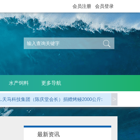
会员注册
会员登录
水产饲料
更多导航
1.天马科技集团（陈庆堂会长）捐赠烤鳗2000公斤:
>
2.广东省鳗业协会 捐赠烤鳗5000公斤:
3.江西西龙公司（天马科技）捐赠烤鳗1000公斤:
最新资讯
4.龙岩 郭贤平副会长 捐赠50000元: