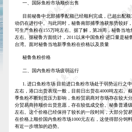
一、国际鱼粉市场顺价出售
目前秘鲁中北部捕季配额已经顺利完成，已超出配额
动仍在进行中。与此同时，秘鲁南部捕季渔获形势较好
可生产鱼粉在
155
万吨左右。据了解，第
28
周，秘鲁当地
左右。据秘鲁方面统计，
2011
以来中国鱼粉 进口量是秘
台湾。面对秘鲁当地新季鱼粉在价格以及质量
秘鲁鱼粉价格
二、国内鱼粉市场疲弱运行
1.
进口鱼粉市场 目前进口鱼粉市场处于弱势运行之
左右，港口出货表现一般，目前日出货在
4000
吨左右。
季鱼粉不断到货压力影响，鱼粉贸易商对市场存在较大
分贸易商持顺价出货意愿，存在较低成交价。秘鲁普通
左右。这个价格已经保持了较长的一段时间，大部分贸
在价格上顺价国内鱼粉市场
1000
元左右，这使得部分饲
有近一步增加的趋势。