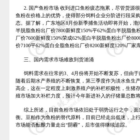
2.
国产鱼粉市场 收到进口鱼粉疲态拖累，尽管货源
鱼粉在价格上的优势，使得部分饲料企业分阶进行段采
态。据了解，广东地区
8
月份新季捕鱼活动即将开始，渤
半脱脂鱼粉出厂价
7800
新鲜度
150%
平
62%
蛋白半脱脂鱼
厂价
7600
新鲜度
150%
荣成
62%
蛋白半脱脂鱼粉出厂价
800
价
7100
平
62%
蛋白全脂鱼粉出厂价
8200
新鲜度
120%
厂家
三、国内需求市场难敌到货汹涌
饲料需求在往常的
3
、
4
月份将开始不断复苏，但由于
随着后期水产养殖的不断恢复，第三季度作为淡水鱼生
高企，这在一定程度上刺激养殖户的补栏积极性，生猪
殖市场加大补栏力度，预计今年新进补入的仔猪量总数
综上所述，目前鱼粉市场依旧处于弱势运行之中，面
衡。豆粕作为鱼粉的替代原料，目前已经走出低迷，上
市场能否酝酿力量走出“阴霾”，后市值得继续追踪。