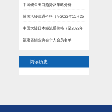
7.福州德远水产有限公司（简新昌）捐赠5000元:
中国鳗鱼出口趋势及策略分析
8.福建渔家傲养殖科技有限公司 捐赠5000元:
韩国活鳗流通价格（至2022年11月25
日）
二、长乐市鳗业协会:
中国大陆日本鳗流通价格（至2022年
11月25日）
1.长乐聚泉食品有限公司(王家思)捐赠100000元:
福建省鳗业协会个人会员名单
2.长乐太平洋食品有限公司（黄依龙） 捐赠50000元:
阅读历史
3.长乐 董椿 捐赠20000元:
4.长乐源宏鳗业贸易有限公司(李诗佑)捐赠2万元:
.福建省星建水产养殖有限公司(陈寿惠)捐赠15000元:
.福建创源水产养殖有限公司（陈洁如）捐赠1.5万元:
7.连江县贵安龙山鳗鱼养殖公司(阙院生)捐赠1.5万元: