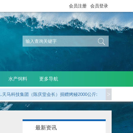
会员注册
会员登录
水产饲料
更多导航
>
1.天马科技集团（陈庆堂会长）捐赠烤鳗2000公斤:
2.广东省鳗业协会 捐赠烤鳗5000公斤:
3.江西西龙公司（天马科技）捐赠烤鳗1000公斤:
最新资讯