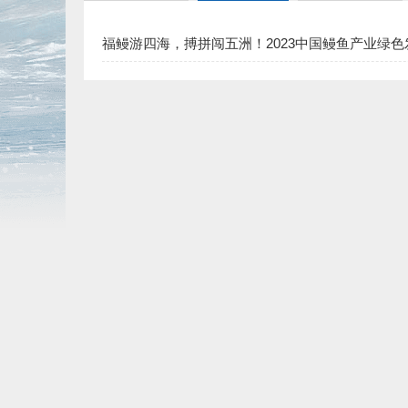
福鳗游四海，搏拼闯五洲！2023中国鳗鱼产业绿