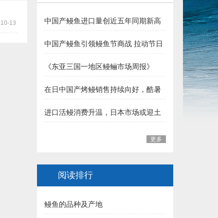
4.龙岩 郭贤平副会长 捐赠50000元:
中国产鳗鱼进口量创近五年同期新高
-10-13
5.三明 华盛集团（姚弓善副会长） 捐赠50000元:
夏季消费支撑行业向好
中国产鳗鱼引领鳗鱼节商战 拉动节日
6.长乐 王平雄副会长 捐赠10000元:
整体销售
《东亚三国一地区鳗鲡市场周报》
福建省鳗业协会:
（至2026年7月31日）
在日中国产烤鳗销售持续向好，酷暑
一、福州市 1.李本华 捐赠50000元:
加持下消费热度有望延续
进口活鳗消费升温，日本市场或迎土
2.福州 阙院生 捐赠50000元:
用丑日需求高峰
3.福州鳗匠餐饮管理有限公司(阮盛泉)捐赠50000元:
更多
4.福建高农饲料有限公司（葛军）捐赠50000元:
阅读排行
5.福州开发区高龙饲料公司 捐赠30000元:
6.连江富鑫养鳗场(林宝富) 捐赠5000元:
鳗鱼的品种及产地