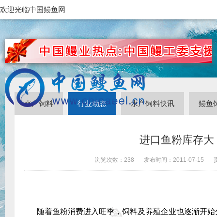
欢迎光临中国鳗鱼网
水产饲料
行业动态
水产饲料快讯
鳗鱼
进口鱼粉库存大
浏览次数：
238
发布时间：
2011-07-15
随着鱼粉消费进入旺季，饲料及养殖企业也逐渐开始