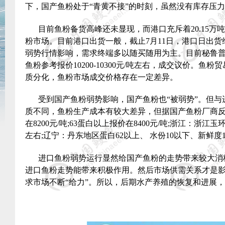
下，国产鱼粉处于“青黄不接”的时刻，虽然没有库存压
目前鱼粉备货高峰还未显现，而港口充斥着
20.15
万吨
粉市场。目前港口出货一般，截止
7
月
11
日，港口日出货
弱势行情影响，需求终端多以随买随用为主。目前秘鲁
鱼粉参考报价
10200-10300
元
/
吨左右，成交议价。鱼粉贸
质分化，鱼粉市场成交价格存在一定差异。
受到国产鱼粉弱势影响，国产鱼粉也“被弱势”。但
质不同，鱼粉生产成本有较大差异，但据国产鱼粉厂商
在
8200
元
/
吨
;63
蛋白以上报价在
8400
元
/
吨
;
浙江：浙江玉
左右
;
辽宁：丹东地区蛋白
62
以上、 水份
10
以下、新鲜度
进口鱼粉弱势运行显然给国产鱼粉的走势带来较大消
进口鱼粉走势能带来积极作用。然后市场供需关系才是
求市场不断“给力”。所以，后期水产养殖的恢复和进展